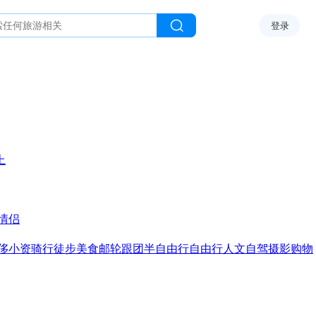
登录
上
情侣
侈
小资
骑行
徒步
美食
邮轮
跟团
半自由行
自由行
人文
自驾
摄影
购物