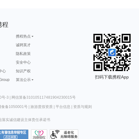
携程
携程热点
诚聘英才
隐私政策
安全中心
中心
知识产权
扫码下载携程App
 Group
算法公示
0号-3
|
网信算备310105117481904230015号
食备1050001号
|
旅游度假资质
|
平台信息
|
资质与规则
站落实诚信建设主体责任承诺书