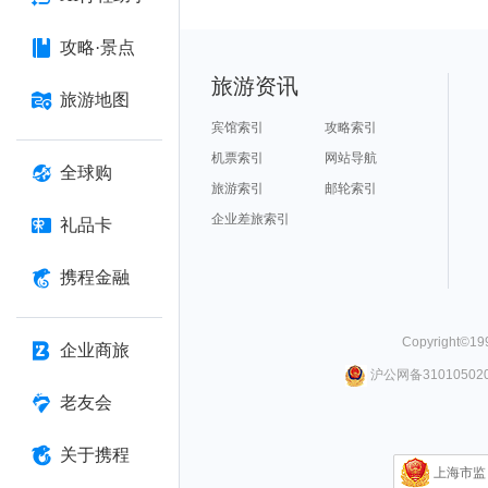
攻略·景点
旅游资讯
旅游地图
宾馆索引
攻略索引
机票索引
网站导航
全球购
旅游索引
邮轮索引
企业差旅索引
礼品卡
携程金融
Copyright©
19
企业商旅
沪公网备310105020
老友会
关于携程
上海市监