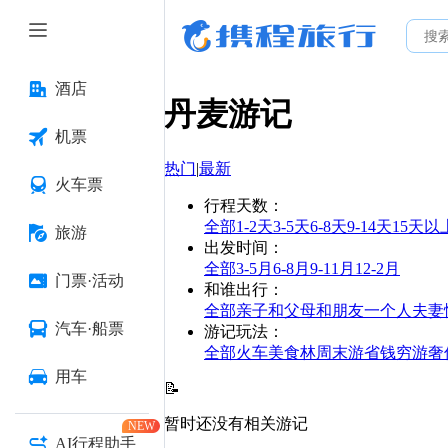
酒店
丹麦
游记
机票
热门
|
最新
火车票
行程天数
：
全部
1-2天
3-5天
6-8天
9-14天
15天以
旅游
出发时间
：
全部
3-5月
6-8月
9-11月
12-2月
门票·活动
和谁出行
：
全部
亲子
和父母
和朋友
一个人
夫妻
汽车·船票
游记玩法
：
全部
火车
美食林
周末游
省钱
穷游
奢
用车
📝
暂时还没有相关游记
NEW
AI行程助手