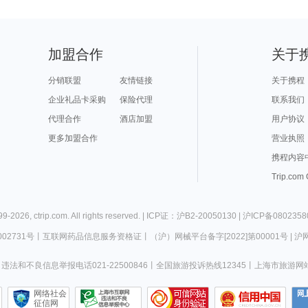
加盟合作
关于
分销联盟
友情链接
关于携程
企业礼品卡采购
保险代理
联系我们
代理合作
酒店加盟
用户协议
更多加盟合作
营业执照
携程内容
Trip.com
99-
2026
,
ctrip.com
. All rights reserved. |
ICP证：沪B2-20050130
|
沪ICP备0802358
02731号
丨
互联网药品信息服务资格证
丨
（沪）网械平台备字[2022]第00001号
|
沪网
违法和不良信息举报电话021-22500846
丨
全国旅游投诉热线12345
丨
上海市旅游网
网络社会
征信网