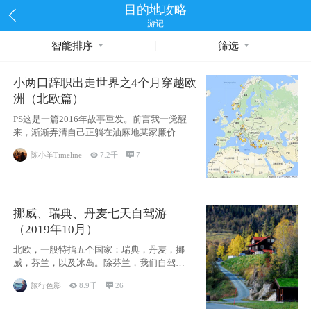
目的地攻略
游记
智能排序
筛选
小两口辞职出走世界之4个月穿越欧
洲（北欧篇）
PS这是一篇2016年故事重发。前言我一觉醒
来，渐渐弄清自己正躺在油麻地某家廉价宾
馆
陈小羊Timeline

7.2千

7
挪威、瑞典、丹麦七天自驾游
（2019年10月）
北欧，一般特指五个国家：瑞典，丹麦，挪
威，芬兰，以及冰岛。除芬兰，我们自驾游
了其中4
旅行色影

8.9千

26