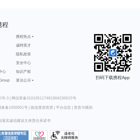
携程
携程热点
诚聘英才
隐私政策
安全中心
中心
知识产权
扫码下载携程App
 Group
算法公示
0号-3
|
网信算备310105117481904230015号
食备1050001号
|
旅游度假资质
|
平台信息
|
资质与规则
站落实诚信建设主体责任承诺书