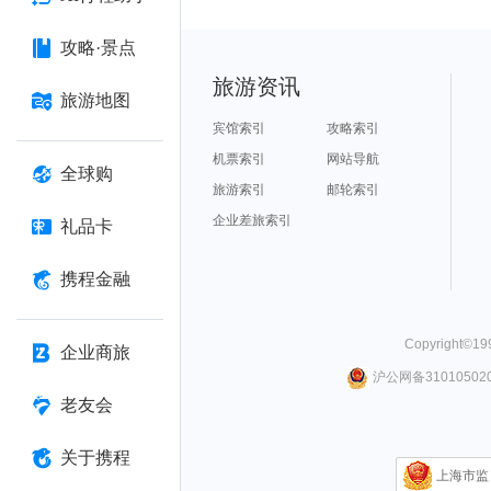
攻略·景点
旅游资讯
旅游地图
宾馆索引
攻略索引
机票索引
网站导航
全球购
旅游索引
邮轮索引
企业差旅索引
礼品卡
携程金融
Copyright©
19
企业商旅
沪公网备310105020
老友会
关于携程
上海市监