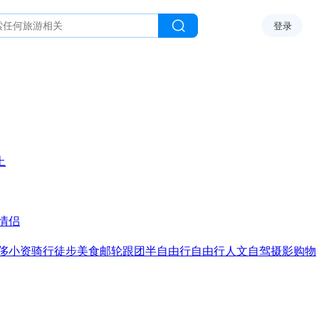
登录
上
情侣
侈
小资
骑行
徒步
美食
邮轮
跟团
半自由行
自由行
人文
自驾
摄影
购物