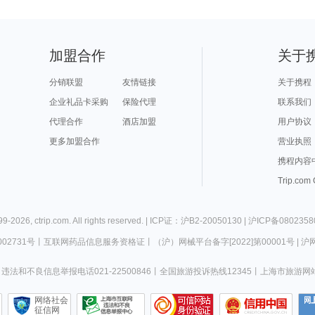
加盟合作
关于
分销联盟
友情链接
关于携程
企业礼品卡采购
保险代理
联系我们
代理合作
酒店加盟
用户协议
更多加盟合作
营业执照
携程内容
Trip.com
99-
2026
,
ctrip.com
. All rights reserved. |
ICP证：沪B2-20050130
|
沪ICP备0802358
02731号
丨
互联网药品信息服务资格证
丨
（沪）网械平台备字[2022]第00001号
|
沪网
违法和不良信息举报电话021-22500846
丨
全国旅游投诉热线12345
丨
上海市旅游网
网络社会
征信网