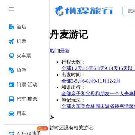
酒店
丹麦
游记
机票
热门
|
最新
火车票
行程天数
：
全部
1-2天
3-5天
6-8天
9-14天
15天以
旅游
出发时间
：
全部
3-5月
6-8月
9-11月
12-2月
门票·活动
和谁出行
：
全部
亲子
和父母
和朋友
一个人
夫妻
汽车·船票
游记玩法
：
全部
火车
美食林
周末游
省钱
穷游
奢
用车
📝
暂时还没有相关游记
NEW
AI行程助手