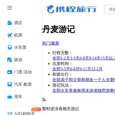
酒店
丹麦
游记
机票
热门
|
最新
火车票
行程天数
：
全部
1-2天
3-5天
6-8天
9-14天
15天以
旅游
出发时间
：
全部
3-5月
6-8月
9-11月
12-2月
门票·活动
和谁出行
：
全部
亲子
和父母
和朋友
一个人
夫妻
汽车·船票
游记玩法
：
全部
火车
美食林
周末游
省钱
穷游
奢
用车
📝
暂时还没有相关游记
NEW
AI行程助手