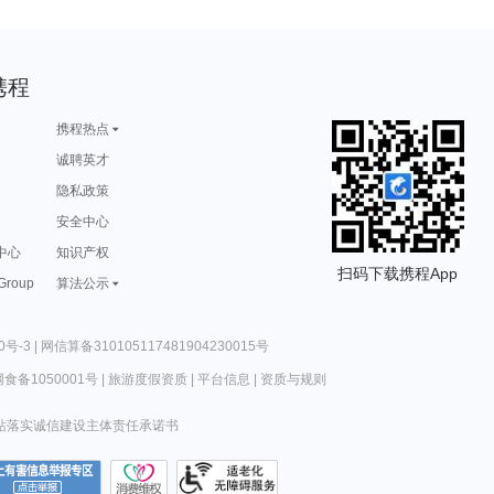
携程
携程热点
诚聘英才
隐私政策
安全中心
中心
知识产权
扫码下载携程App
 Group
算法公示
0号-3
|
网信算备310105117481904230015号
食备1050001号
|
旅游度假资质
|
平台信息
|
资质与规则
站落实诚信建设主体责任承诺书