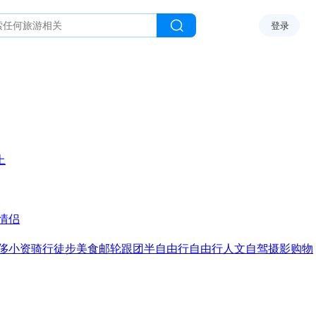
登录
上
情侣
侈
小资
骑行
徒步
美食
邮轮
跟团
半自由行
自由行
人文
自驾
摄影
购物