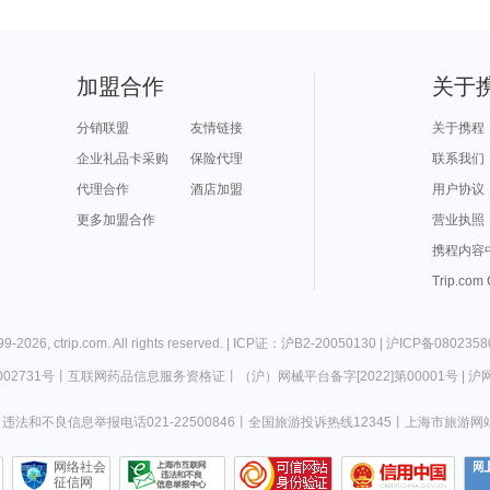
加盟合作
关于
分销联盟
友情链接
关于携程
企业礼品卡采购
保险代理
联系我们
代理合作
酒店加盟
用户协议
更多加盟合作
营业执照
携程内容
Trip.com
99-
2026
,
ctrip.com
. All rights reserved. |
ICP证：沪B2-20050130
|
沪ICP备0802358
02731号
丨
互联网药品信息服务资格证
丨
（沪）网械平台备字[2022]第00001号
|
沪网
违法和不良信息举报电话021-22500846
丨
全国旅游投诉热线12345
丨
上海市旅游网
网络社会
征信网