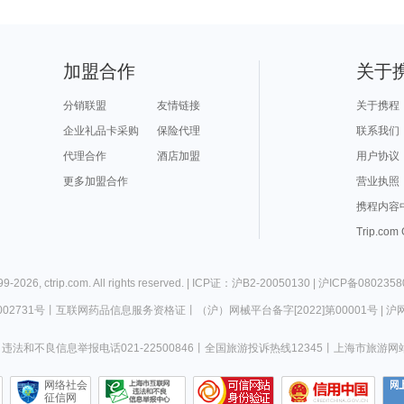
加盟合作
关于
分销联盟
友情链接
关于携程
企业礼品卡采购
保险代理
联系我们
代理合作
酒店加盟
用户协议
更多加盟合作
营业执照
携程内容
Trip.com
99-
2026
,
ctrip.com
. All rights reserved. |
ICP证：沪B2-20050130
|
沪ICP备0802358
02731号
丨
互联网药品信息服务资格证
丨
（沪）网械平台备字[2022]第00001号
|
沪网
违法和不良信息举报电话021-22500846
丨
全国旅游投诉热线12345
丨
上海市旅游网
网络社会
征信网