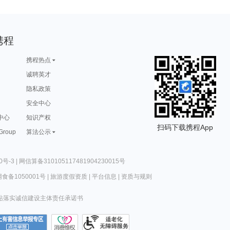
携程
携程热点
诚聘英才
隐私政策
安全中心
中心
知识产权
扫码下载携程App
 Group
算法公示
0号-3
|
网信算备310105117481904230015号
食备1050001号
|
旅游度假资质
|
平台信息
|
资质与规则
站落实诚信建设主体责任承诺书