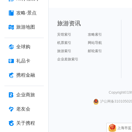
攻略·景点
旅游资讯
旅游地图
宾馆索引
攻略索引
机票索引
网站导航
全球购
旅游索引
邮轮索引
企业差旅索引
礼品卡
携程金融
Copyright©
19
企业商旅
沪公网备310105020
老友会
关于携程
上海市监