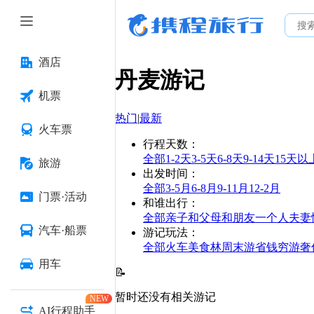
酒店
丹麦
游记
机票
热门
|
最新
火车票
行程天数
：
全部
1-2天
3-5天
6-8天
9-14天
15天以
旅游
出发时间
：
全部
3-5月
6-8月
9-11月
12-2月
门票·活动
和谁出行
：
全部
亲子
和父母
和朋友
一个人
夫妻
汽车·船票
游记玩法
：
全部
火车
美食林
周末游
省钱
穷游
奢
用车
📝
暂时还没有相关游记
NEW
AI行程助手