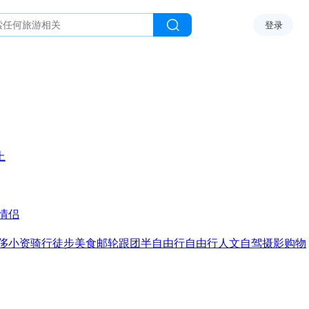
登录
上
情侣
侈
小资
骑行
徒步
美食
邮轮
跟团
半自由行
自由行
人文
自驾
摄影
购物