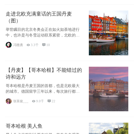
走进北欧充满童话的王国丹麦
（图）
举世瞩目的北京冬奥会正在如火如荼地进行
中，也许是与冬雪运动联系紧密，北欧的一
些国家因
冯赣勇

3.3千

10
【丹麦】【哥本哈根】不能错过的
诗和远方
哥本哈根是丹麦王国的首都，也是北欧最大
的城市。德国留学三年以来，每次旅行都是
一路向南，在内陆生活久了
张英俊___

9.0千

22
哥本哈根 美人鱼