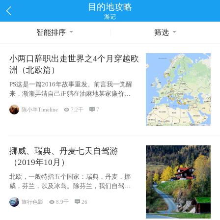
目的地攻略
游记
智能排序
筛选
小两口辞职出走世界之4个月穿越欧
洲（北欧篇）
PS这是一篇2016年故事重发。前言我一觉醒
来，渐渐弄清自己正躺在油麻地某家廉价宾
馆
陈小羊Timeline

7.2千

7
挪威、瑞典、丹麦七天自驾游
（2019年10月）
北欧，一般特指五个国家：瑞典，丹麦，挪
威，芬兰，以及冰岛。除芬兰，我们自驾游
了其中4
旅行色影

8.9千

26