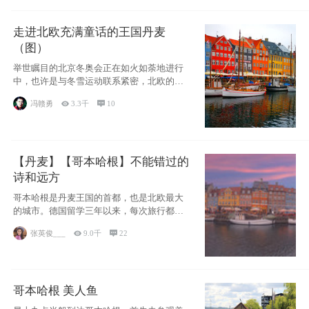
走进北欧充满童话的王国丹麦
（图）
举世瞩目的北京冬奥会正在如火如荼地进行
中，也许是与冬雪运动联系紧密，北欧的一
些国家因
冯赣勇

3.3千

10
【丹麦】【哥本哈根】不能错过的
诗和远方
哥本哈根是丹麦王国的首都，也是北欧最大
的城市。德国留学三年以来，每次旅行都是
一路向南，在内陆生活久了
张英俊___

9.0千

22
哥本哈根 美人鱼