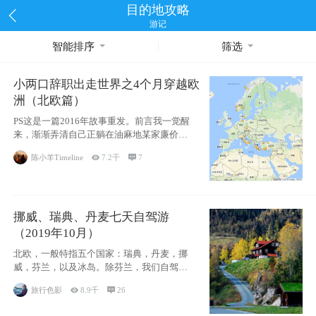
目的地攻略
游记
智能排序
筛选
小两口辞职出走世界之4个月穿越欧
洲（北欧篇）
PS这是一篇2016年故事重发。前言我一觉醒
来，渐渐弄清自己正躺在油麻地某家廉价宾
馆
陈小羊Timeline

7.2千

7
挪威、瑞典、丹麦七天自驾游
（2019年10月）
北欧，一般特指五个国家：瑞典，丹麦，挪
威，芬兰，以及冰岛。除芬兰，我们自驾游
了其中4
旅行色影

8.9千

26