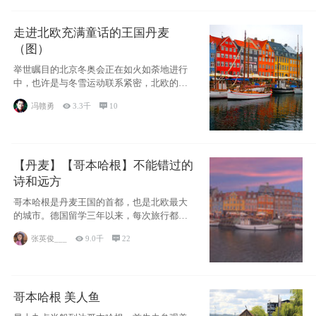
走进北欧充满童话的王国丹麦
（图）
举世瞩目的北京冬奥会正在如火如荼地进行
中，也许是与冬雪运动联系紧密，北欧的一
些国家因
冯赣勇

3.3千

10
【丹麦】【哥本哈根】不能错过的
诗和远方
哥本哈根是丹麦王国的首都，也是北欧最大
的城市。德国留学三年以来，每次旅行都是
一路向南，在内陆生活久了
张英俊___

9.0千

22
哥本哈根 美人鱼