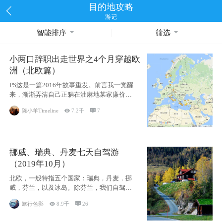
目的地攻略
游记
智能排序
筛选
小两口辞职出走世界之4个月穿越欧
洲（北欧篇）
PS这是一篇2016年故事重发。前言我一觉醒
来，渐渐弄清自己正躺在油麻地某家廉价宾
馆
陈小羊Timeline

7.2千

7
挪威、瑞典、丹麦七天自驾游
（2019年10月）
北欧，一般特指五个国家：瑞典，丹麦，挪
威，芬兰，以及冰岛。除芬兰，我们自驾游
了其中4
旅行色影

8.9千

26