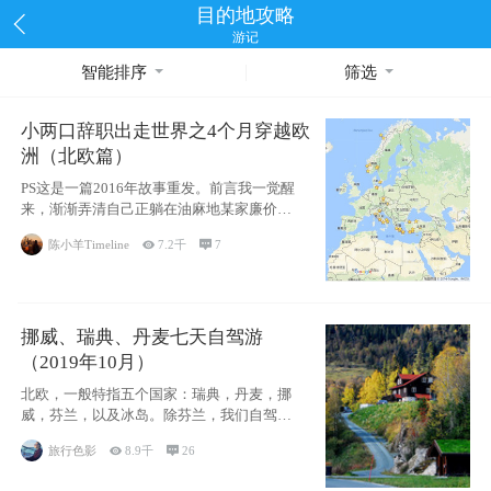
目的地攻略
游记
智能排序
筛选
小两口辞职出走世界之4个月穿越欧
洲（北欧篇）
PS这是一篇2016年故事重发。前言我一觉醒
来，渐渐弄清自己正躺在油麻地某家廉价宾
馆
陈小羊Timeline

7.2千

7
挪威、瑞典、丹麦七天自驾游
（2019年10月）
北欧，一般特指五个国家：瑞典，丹麦，挪
威，芬兰，以及冰岛。除芬兰，我们自驾游
了其中4
旅行色影

8.9千

26