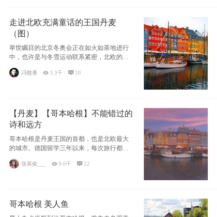
走进北欧充满童话的王国丹麦
（图）
举世瞩目的北京冬奥会正在如火如荼地进行
中，也许是与冬雪运动联系紧密，北欧的一
些国家因
冯赣勇

3.3千

10
【丹麦】【哥本哈根】不能错过的
诗和远方
哥本哈根是丹麦王国的首都，也是北欧最大
的城市。德国留学三年以来，每次旅行都是
一路向南，在内陆生活久了
张英俊___

9.0千

22
哥本哈根 美人鱼