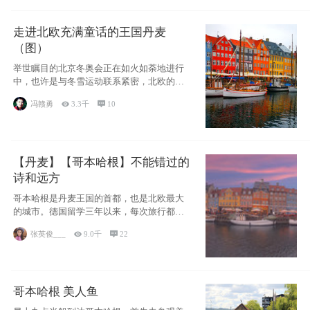
走进北欧充满童话的王国丹麦
（图）
举世瞩目的北京冬奥会正在如火如荼地进行
中，也许是与冬雪运动联系紧密，北欧的一
些国家因
冯赣勇

3.3千

10
【丹麦】【哥本哈根】不能错过的
诗和远方
哥本哈根是丹麦王国的首都，也是北欧最大
的城市。德国留学三年以来，每次旅行都是
一路向南，在内陆生活久了
张英俊___

9.0千

22
哥本哈根 美人鱼