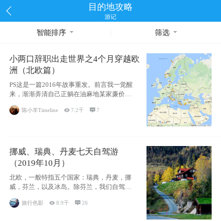
目的地攻略
游记
智能排序
筛选
小两口辞职出走世界之4个月穿越欧
洲（北欧篇）
PS这是一篇2016年故事重发。前言我一觉醒
来，渐渐弄清自己正躺在油麻地某家廉价宾
馆
陈小羊Timeline

7.2千

7
挪威、瑞典、丹麦七天自驾游
（2019年10月）
北欧，一般特指五个国家：瑞典，丹麦，挪
威，芬兰，以及冰岛。除芬兰，我们自驾游
了其中4
旅行色影

8.9千

26