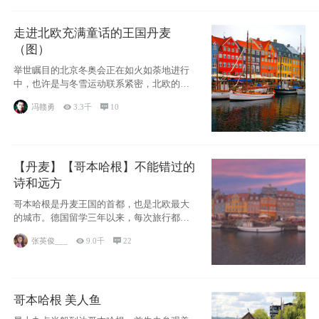
走进北欧充满童话的王国丹麦
（图）
举世瞩目的北京冬奥会正在如火如荼地进行
中，也许是与冬雪运动联系紧密，北欧的一
些国家因
冯赣勇

3.3千

10
【丹麦】【哥本哈根】不能错过的
诗和远方
哥本哈根是丹麦王国的首都，也是北欧最大
的城市。德国留学三年以来，每次旅行都是
一路向南，在内陆生活久了
张英俊___

9.0千

22
哥本哈根 美人鱼