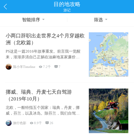
目的地攻略
游记
智能排序
筛选
小两口辞职出走世界之4个月穿越欧
洲（北欧篇）
PS这是一篇2016年故事重发。前言我一觉醒
来，渐渐弄清自己正躺在油麻地某家廉价宾
馆
陈小羊Timeline

7.2千

7
挪威、瑞典、丹麦七天自驾游
（2019年10月）
北欧，一般特指五个国家：瑞典，丹麦，挪
威，芬兰，以及冰岛。除芬兰，我们自驾游
了其中4
旅行色影

8.9千

26