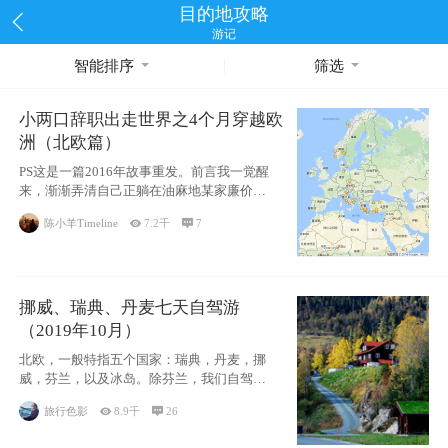
目的地攻略
游记
智能排序
筛选
小两口辞职出走世界之4个月穿越欧
洲（北欧篇）
PS这是一篇2016年故事重发。前言我一觉醒
来，渐渐弄清自己正躺在油麻地某家廉价宾
馆
陈小羊Timeline

7.2千

7
挪威、瑞典、丹麦七天自驾游
（2019年10月）
北欧，一般特指五个国家：瑞典，丹麦，挪
威，芬兰，以及冰岛。除芬兰，我们自驾游
了其中4
旅行色影

8.9千

26