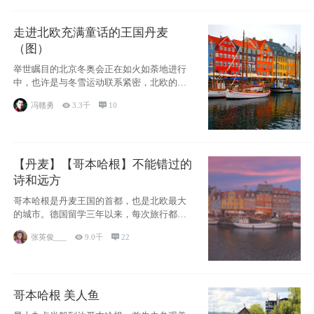
走进北欧充满童话的王国丹麦
（图）
举世瞩目的北京冬奥会正在如火如荼地进行
中，也许是与冬雪运动联系紧密，北欧的一
些国家因
冯赣勇

3.3千

10
【丹麦】【哥本哈根】不能错过的
诗和远方
哥本哈根是丹麦王国的首都，也是北欧最大
的城市。德国留学三年以来，每次旅行都是
一路向南，在内陆生活久了
张英俊___

9.0千

22
哥本哈根 美人鱼