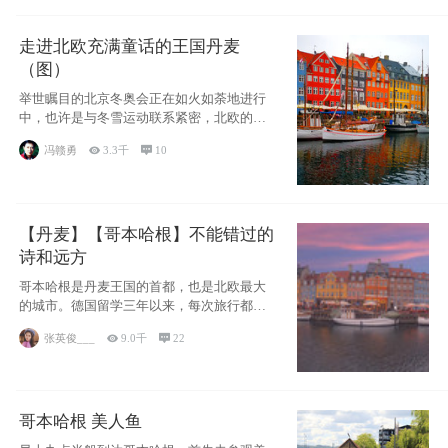
走进北欧充满童话的王国丹麦
（图）
举世瞩目的北京冬奥会正在如火如荼地进行
中，也许是与冬雪运动联系紧密，北欧的一
些国家因
冯赣勇

3.3千

10
【丹麦】【哥本哈根】不能错过的
诗和远方
哥本哈根是丹麦王国的首都，也是北欧最大
的城市。德国留学三年以来，每次旅行都是
一路向南，在内陆生活久了
张英俊___

9.0千

22
哥本哈根 美人鱼