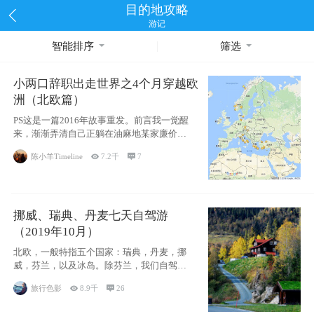
目的地攻略
游记
智能排序
筛选
小两口辞职出走世界之4个月穿越欧
洲（北欧篇）
PS这是一篇2016年故事重发。前言我一觉醒
来，渐渐弄清自己正躺在油麻地某家廉价宾
馆
陈小羊Timeline

7.2千

7
挪威、瑞典、丹麦七天自驾游
（2019年10月）
北欧，一般特指五个国家：瑞典，丹麦，挪
威，芬兰，以及冰岛。除芬兰，我们自驾游
了其中4
旅行色影

8.9千

26