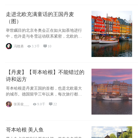
走进北欧充满童话的王国丹麦
（图）
举世瞩目的北京冬奥会正在如火如荼地进行
中，也许是与冬雪运动联系紧密，北欧的一
些国家因
冯赣勇

3.3千

10
【丹麦】【哥本哈根】不能错过的
诗和远方
哥本哈根是丹麦王国的首都，也是北欧最大
的城市。德国留学三年以来，每次旅行都是
一路向南，在内陆生活久了
张英俊___

9.0千

22
哥本哈根 美人鱼