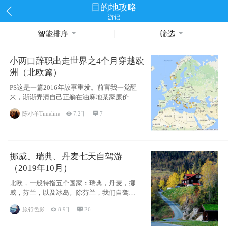
目的地攻略
游记
智能排序
筛选
小两口辞职出走世界之4个月穿越欧
洲（北欧篇）
PS这是一篇2016年故事重发。前言我一觉醒
来，渐渐弄清自己正躺在油麻地某家廉价宾
馆
陈小羊Timeline

7.2千

7
挪威、瑞典、丹麦七天自驾游
（2019年10月）
北欧，一般特指五个国家：瑞典，丹麦，挪
威，芬兰，以及冰岛。除芬兰，我们自驾游
了其中4
旅行色影

8.9千

26