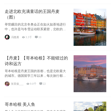
走进北欧充满童话的王国丹麦
（图）
举世瞩目的北京冬奥会正在如火如荼地进行
中，也许是与冬雪运动联系紧密，北欧的一
些国家因
冯赣勇

3.3千

10
【丹麦】【哥本哈根】不能错过的
诗和远方
哥本哈根是丹麦王国的首都，也是北欧最大
的城市。德国留学三年以来，每次旅行都是
一路向南，在内陆生活久了
张英俊___

9.0千

22
哥本哈根 美人鱼