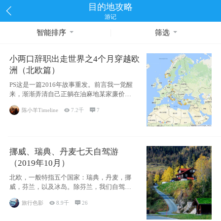
目的地攻略
游记
智能排序
筛选
小两口辞职出走世界之4个月穿越欧
洲（北欧篇）
PS这是一篇2016年故事重发。前言我一觉醒
来，渐渐弄清自己正躺在油麻地某家廉价宾
馆
陈小羊Timeline

7.2千

7
挪威、瑞典、丹麦七天自驾游
（2019年10月）
北欧，一般特指五个国家：瑞典，丹麦，挪
威，芬兰，以及冰岛。除芬兰，我们自驾游
了其中4
旅行色影

8.9千

26