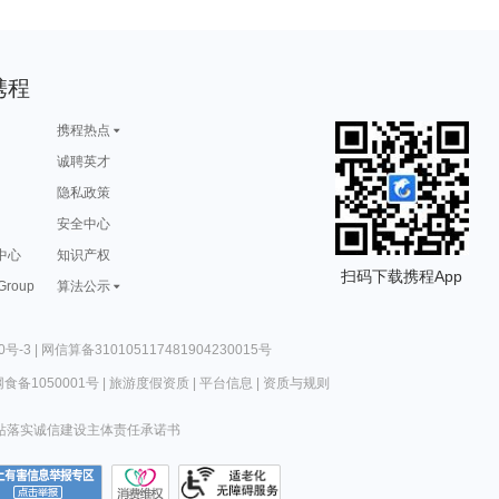
携程
携程热点
诚聘英才
隐私政策
安全中心
中心
知识产权
扫码下载携程App
 Group
算法公示
0号-3
|
网信算备310105117481904230015号
食备1050001号
|
旅游度假资质
|
平台信息
|
资质与规则
站落实诚信建设主体责任承诺书