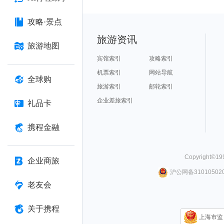
攻略·景点
旅游资讯
旅游地图
宾馆索引
攻略索引
机票索引
网站导航
全球购
旅游索引
邮轮索引
企业差旅索引
礼品卡
携程金融
Copyright©
19
企业商旅
沪公网备310105020
老友会
关于携程
上海市监