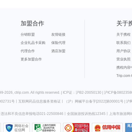
加盟合作
关于
分销联盟
友情链接
关于携程
企业礼品卡采购
保险代理
联系我们
代理合作
酒店加盟
用户协议
更多加盟合作
营业执照
携程内容
Trip.com
99-
2026
,
ctrip.com
. All rights reserved. |
ICP证：沪B2-20050130
|
沪ICP备0802358
02731号
丨
互联网药品信息服务资格证
丨
（沪）网械平台备字[2022]第00001号
|
沪网
违法和不良信息举报电话021-22500846
丨
全国旅游投诉热线12345
丨
上海市旅游网
网络社会
征信网