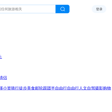
登录
上
情侣
侈
小资
骑行
徒步
美食
邮轮
跟团
半自由行
自由行
人文
自驾
摄影
购物