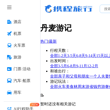
酒店
丹麦
游记
机票
热门
|
最新
火车票
行程天数
：
全部
1-2天
3-5天
6-8天
9-14天
15天以
旅游
出发时间
：
全部
3-5月
6-8月
9-11月
12-2月
门票·活动
和谁出行
：
全部
亲子
和父母
和朋友
一个人
夫妻
汽车·船票
游记玩法
：
全部
火车
美食林
周末游
省钱
穷游
奢
用车
📝
暂时还没有相关游记
NEW
AI行程助手