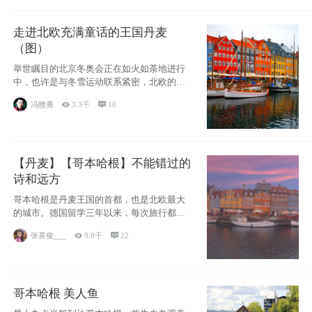
走进北欧充满童话的王国丹麦
（图）
举世瞩目的北京冬奥会正在如火如荼地进行
中，也许是与冬雪运动联系紧密，北欧的一
些国家因
冯赣勇

3.3千

10
【丹麦】【哥本哈根】不能错过的
诗和远方
哥本哈根是丹麦王国的首都，也是北欧最大
的城市。德国留学三年以来，每次旅行都是
一路向南，在内陆生活久了
张英俊___

9.0千

22
哥本哈根 美人鱼