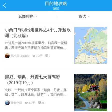
目的地攻略
游记
智能排序
筛选
小两口辞职出走世界之4个月穿越欧
洲（北欧篇）
PS这是一篇2016年故事重发。前言我一觉醒
来，渐渐弄清自己正躺在油麻地某家廉价宾
馆
陈小羊Timeline

7.2千

7
挪威、瑞典、丹麦七天自驾游
（2019年10月）
北欧，一般特指五个国家：瑞典，丹麦，挪
威，芬兰，以及冰岛。除芬兰，我们自驾游
了其中4
旅行色影

8.9千

26