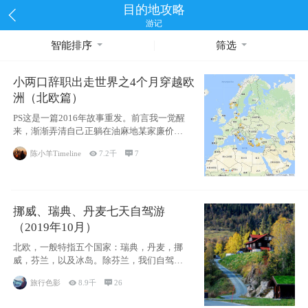
目的地攻略
游记
智能排序
筛选
小两口辞职出走世界之4个月穿越欧
洲（北欧篇）
PS这是一篇2016年故事重发。前言我一觉醒
来，渐渐弄清自己正躺在油麻地某家廉价宾
馆
陈小羊Timeline

7.2千

7
挪威、瑞典、丹麦七天自驾游
（2019年10月）
北欧，一般特指五个国家：瑞典，丹麦，挪
威，芬兰，以及冰岛。除芬兰，我们自驾游
了其中4
旅行色影

8.9千

26