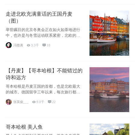
走进北欧充满童话的王国丹麦
（图）
举世瞩目的北京冬奥会正在如火如荼地进行
中，也许是与冬雪运动联系紧密，北欧的一
些国家因
冯赣勇

3.3千

10
【丹麦】【哥本哈根】不能错过的
诗和远方
哥本哈根是丹麦王国的首都，也是北欧最大
的城市。德国留学三年以来，每次旅行都是
一路向南，在内陆生活久了
张英俊___

9.0千

22
哥本哈根 美人鱼