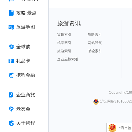
攻略·景点
旅游资讯
旅游地图
宾馆索引
攻略索引
机票索引
网站导航
全球购
旅游索引
邮轮索引
企业差旅索引
礼品卡
携程金融
Copyright©
19
企业商旅
沪公网备310105020
老友会
关于携程
上海市监