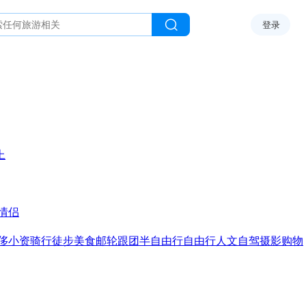
登录
上
情侣
侈
小资
骑行
徒步
美食
邮轮
跟团
半自由行
自由行
人文
自驾
摄影
购物