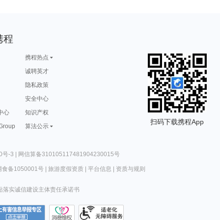
携程
携程热点
诚聘英才
隐私政策
安全中心
中心
知识产权
扫码下载携程App
 Group
算法公示
0号-3
|
网信算备310105117481904230015号
食备1050001号
|
旅游度假资质
|
平台信息
|
资质与规则
站落实诚信建设主体责任承诺书