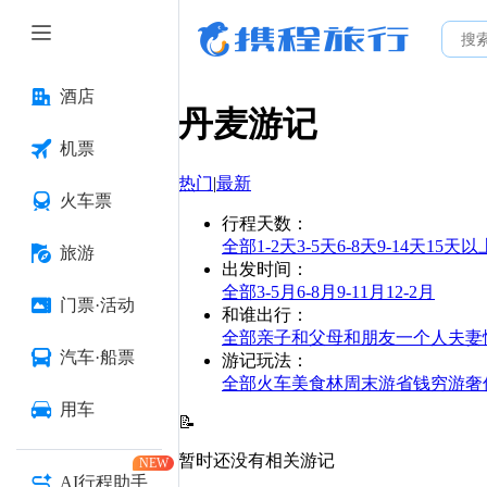
酒店
丹麦
游记
机票
热门
|
最新
火车票
行程天数
：
全部
1-2天
3-5天
6-8天
9-14天
15天以
旅游
出发时间
：
全部
3-5月
6-8月
9-11月
12-2月
门票·活动
和谁出行
：
全部
亲子
和父母
和朋友
一个人
夫妻
汽车·船票
游记玩法
：
全部
火车
美食林
周末游
省钱
穷游
奢
用车
📝
暂时还没有相关游记
NEW
AI行程助手