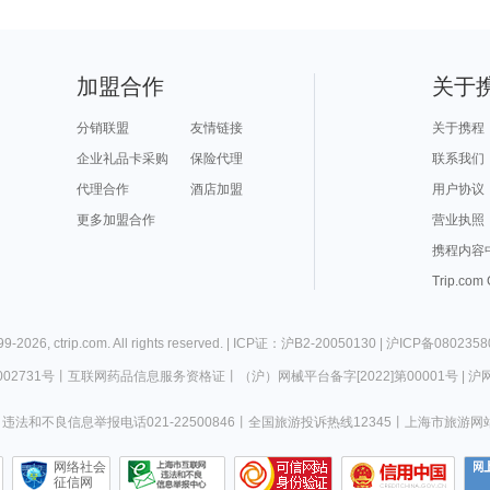
加盟合作
关于
分销联盟
友情链接
关于携程
企业礼品卡采购
保险代理
联系我们
代理合作
酒店加盟
用户协议
更多加盟合作
营业执照
携程内容
Trip.com
99-
2026
,
ctrip.com
. All rights reserved. |
ICP证：沪B2-20050130
|
沪ICP备0802358
02731号
丨
互联网药品信息服务资格证
丨
（沪）网械平台备字[2022]第00001号
|
沪网
违法和不良信息举报电话021-22500846
丨
全国旅游投诉热线12345
丨
上海市旅游网
网络社会
征信网