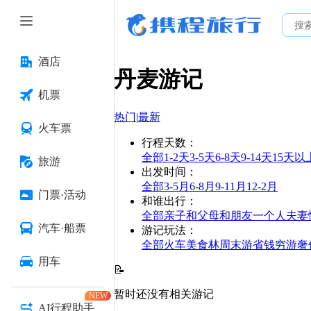
酒店
丹麦
游记
机票
热门
|
最新
火车票
行程天数
：
全部
1-2天
3-5天
6-8天
9-14天
15天以
旅游
出发时间
：
全部
3-5月
6-8月
9-11月
12-2月
门票·活动
和谁出行
：
全部
亲子
和父母
和朋友
一个人
夫妻
汽车·船票
游记玩法
：
全部
火车
美食林
周末游
省钱
穷游
奢
用车
📝
暂时还没有相关游记
NEW
AI行程助手