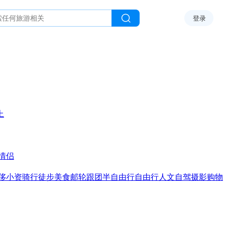
登录
上
情侣
侈
小资
骑行
徒步
美食
邮轮
跟团
半自由行
自由行
人文
自驾
摄影
购物