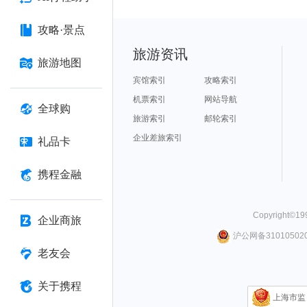
攻略·景点
旅游资讯
旅游地图
宾馆索引
攻略索引
机票索引
网站导航
全球购
旅游索引
邮轮索引
企业差旅索引
礼品卡
携程金融
Copyright©
19
企业商旅
沪公网备310105020
老友会
关于携程
上海市监