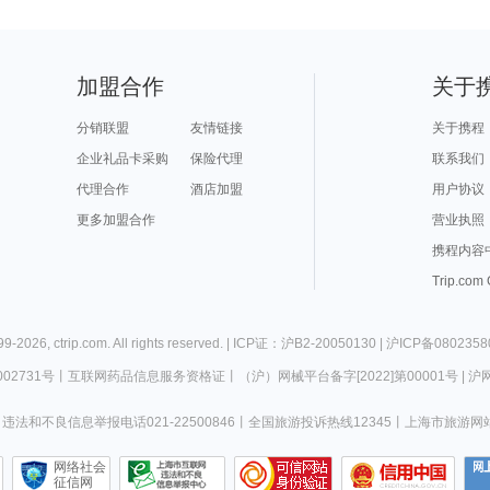
加盟合作
关于
分销联盟
友情链接
关于携程
企业礼品卡采购
保险代理
联系我们
代理合作
酒店加盟
用户协议
更多加盟合作
营业执照
携程内容
Trip.com
99-
2026
,
ctrip.com
. All rights reserved. |
ICP证：沪B2-20050130
|
沪ICP备0802358
02731号
丨
互联网药品信息服务资格证
丨
（沪）网械平台备字[2022]第00001号
|
沪网
违法和不良信息举报电话021-22500846
丨
全国旅游投诉热线12345
丨
上海市旅游网
网络社会
征信网