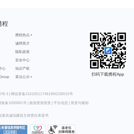
携程
携程热点
诚聘英才
隐私政策
安全中心
中心
知识产权
扫码下载携程App
 Group
算法公示
0号-3
|
网信算备310105117481904230015号
食备1050001号
|
旅游度假资质
|
平台信息
|
资质与规则
站落实诚信建设主体责任承诺书