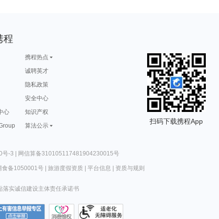
携程
携程热点
诚聘英才
隐私政策
安全中心
中心
知识产权
扫码下载携程App
 Group
算法公示
0号-3
|
网信算备310105117481904230015号
食备1050001号
|
旅游度假资质
|
平台信息
|
资质与规则
站落实诚信建设主体责任承诺书