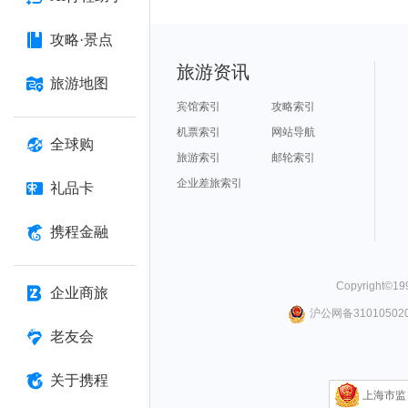
攻略·景点
旅游资讯
旅游地图
宾馆索引
攻略索引
机票索引
网站导航
全球购
旅游索引
邮轮索引
企业差旅索引
礼品卡
携程金融
Copyright©
19
企业商旅
沪公网备310105020
老友会
关于携程
上海市监