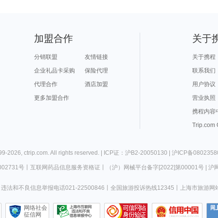
加盟合作
关于
分销联盟
友情链接
关于携程
企业礼品卡采购
保险代理
联系我们
代理合作
酒店加盟
用户协议
更多加盟合作
营业执照
携程内容
Trip.com
99-
2026
,
ctrip.com
. All rights reserved. |
ICP证：沪B2-20050130
|
沪ICP备0802358
02731号
丨
互联网药品信息服务资格证
丨
（沪）网械平台备字[2022]第00001号
|
沪网
违法和不良信息举报电话021-22500846
丨
全国旅游投诉热线12345
丨
上海市旅游网
网络社会
征信网