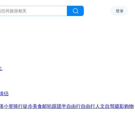
登录
上
情侣
侈
小资
骑行
徒步
美食
邮轮
跟团
半自由行
自由行
人文
自驾
摄影
购物