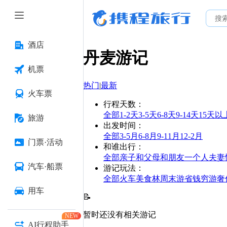
酒店
丹麦
游记
机票
热门
|
最新
火车票
行程天数
：
全部
1-2天
3-5天
6-8天
9-14天
15天以
旅游
出发时间
：
全部
3-5月
6-8月
9-11月
12-2月
门票·活动
和谁出行
：
全部
亲子
和父母
和朋友
一个人
夫妻
汽车·船票
游记玩法
：
全部
火车
美食林
周末游
省钱
穷游
奢
用车
📝
暂时还没有相关游记
NEW
AI行程助手