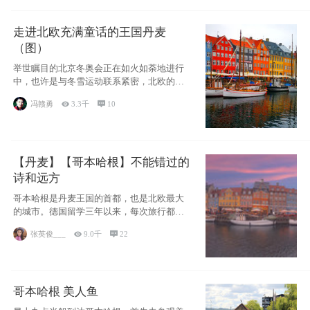
走进北欧充满童话的王国丹麦
（图）
举世瞩目的北京冬奥会正在如火如荼地进行
中，也许是与冬雪运动联系紧密，北欧的一
些国家因
冯赣勇

3.3千

10
【丹麦】【哥本哈根】不能错过的
诗和远方
哥本哈根是丹麦王国的首都，也是北欧最大
的城市。德国留学三年以来，每次旅行都是
一路向南，在内陆生活久了
张英俊___

9.0千

22
哥本哈根 美人鱼