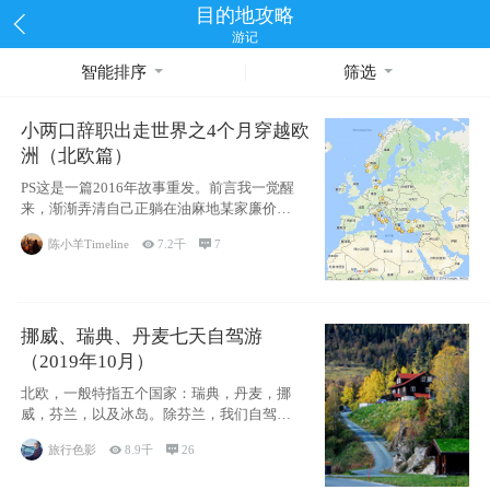
目的地攻略
游记
智能排序
筛选
小两口辞职出走世界之4个月穿越欧
洲（北欧篇）
PS这是一篇2016年故事重发。前言我一觉醒
来，渐渐弄清自己正躺在油麻地某家廉价宾
馆
陈小羊Timeline

7.2千

7
挪威、瑞典、丹麦七天自驾游
（2019年10月）
北欧，一般特指五个国家：瑞典，丹麦，挪
威，芬兰，以及冰岛。除芬兰，我们自驾游
了其中4
旅行色影

8.9千

26