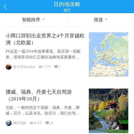
目的地攻略
游记
智能排序
筛选
小两口辞职出走世界之4个月穿越欧
洲（北欧篇）
PS这是一篇2016年故事重发。前言我一觉醒
来，渐渐弄清自己正躺在油麻地某家廉价宾
馆
陈小羊Timeline

7.2千

7
挪威、瑞典、丹麦七天自驾游
（2019年10月）
北欧，一般特指五个国家：瑞典，丹麦，挪
威，芬兰，以及冰岛。除芬兰，我们自驾游
了其中4
旅行色影

8.9千

26