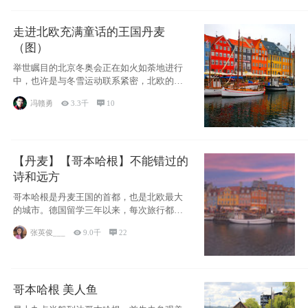
走进北欧充满童话的王国丹麦
（图）
举世瞩目的北京冬奥会正在如火如荼地进行
中，也许是与冬雪运动联系紧密，北欧的一
些国家因
冯赣勇

3.3千

10
【丹麦】【哥本哈根】不能错过的
诗和远方
哥本哈根是丹麦王国的首都，也是北欧最大
的城市。德国留学三年以来，每次旅行都是
一路向南，在内陆生活久了
张英俊___

9.0千

22
哥本哈根 美人鱼