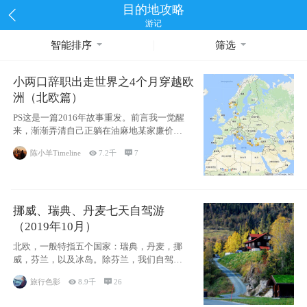
目的地攻略
游记
智能排序
筛选
小两口辞职出走世界之4个月穿越欧
洲（北欧篇）
PS这是一篇2016年故事重发。前言我一觉醒
来，渐渐弄清自己正躺在油麻地某家廉价宾
馆
陈小羊Timeline

7.2千

7
挪威、瑞典、丹麦七天自驾游
（2019年10月）
北欧，一般特指五个国家：瑞典，丹麦，挪
威，芬兰，以及冰岛。除芬兰，我们自驾游
了其中4
旅行色影

8.9千

26