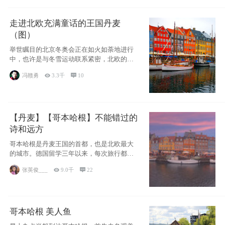
走进北欧充满童话的王国丹麦
（图）
举世瞩目的北京冬奥会正在如火如荼地进行
中，也许是与冬雪运动联系紧密，北欧的一
些国家因
冯赣勇

3.3千

10
【丹麦】【哥本哈根】不能错过的
诗和远方
哥本哈根是丹麦王国的首都，也是北欧最大
的城市。德国留学三年以来，每次旅行都是
一路向南，在内陆生活久了
张英俊___

9.0千

22
哥本哈根 美人鱼