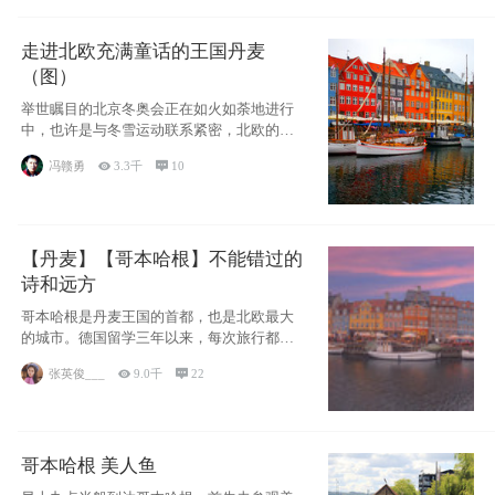
走进北欧充满童话的王国丹麦
（图）
举世瞩目的北京冬奥会正在如火如荼地进行
中，也许是与冬雪运动联系紧密，北欧的一
些国家因
冯赣勇

3.3千

10
【丹麦】【哥本哈根】不能错过的
诗和远方
哥本哈根是丹麦王国的首都，也是北欧最大
的城市。德国留学三年以来，每次旅行都是
一路向南，在内陆生活久了
张英俊___

9.0千

22
哥本哈根 美人鱼