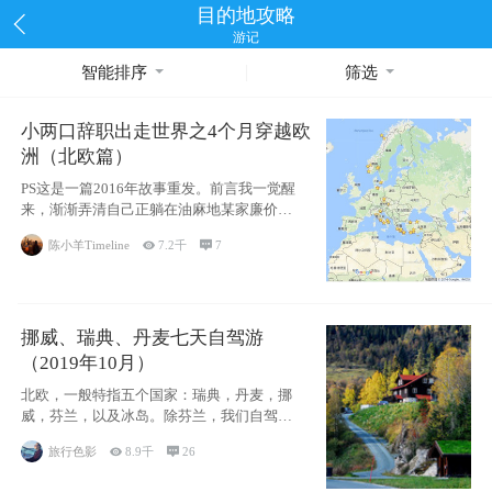
目的地攻略
游记
智能排序
筛选
小两口辞职出走世界之4个月穿越欧
洲（北欧篇）
PS这是一篇2016年故事重发。前言我一觉醒
来，渐渐弄清自己正躺在油麻地某家廉价宾
馆
陈小羊Timeline

7.2千

7
挪威、瑞典、丹麦七天自驾游
（2019年10月）
北欧，一般特指五个国家：瑞典，丹麦，挪
威，芬兰，以及冰岛。除芬兰，我们自驾游
了其中4
旅行色影

8.9千

26