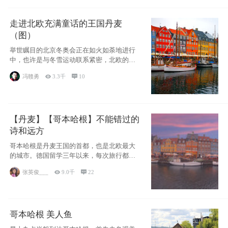
走进北欧充满童话的王国丹麦
（图）
举世瞩目的北京冬奥会正在如火如荼地进行
中，也许是与冬雪运动联系紧密，北欧的一
些国家因
冯赣勇

3.3千

10
【丹麦】【哥本哈根】不能错过的
诗和远方
哥本哈根是丹麦王国的首都，也是北欧最大
的城市。德国留学三年以来，每次旅行都是
一路向南，在内陆生活久了
张英俊___

9.0千

22
哥本哈根 美人鱼