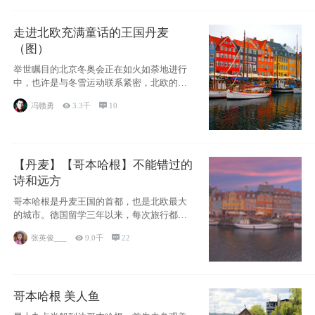
走进北欧充满童话的王国丹麦
（图）
举世瞩目的北京冬奥会正在如火如荼地进行
中，也许是与冬雪运动联系紧密，北欧的一
些国家因
冯赣勇

3.3千

10
【丹麦】【哥本哈根】不能错过的
诗和远方
哥本哈根是丹麦王国的首都，也是北欧最大
的城市。德国留学三年以来，每次旅行都是
一路向南，在内陆生活久了
张英俊___

9.0千

22
哥本哈根 美人鱼