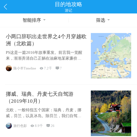
目的地攻略
游记
智能排序
筛选
小两口辞职出走世界之4个月穿越欧
洲（北欧篇）
PS这是一篇2016年故事重发。前言我一觉醒
来，渐渐弄清自己正躺在油麻地某家廉价宾
馆
陈小羊Timeline

7.2千

7
挪威、瑞典、丹麦七天自驾游
（2019年10月）
北欧，一般特指五个国家：瑞典，丹麦，挪
威，芬兰，以及冰岛。除芬兰，我们自驾游
了其中4
旅行色影

8.9千

26