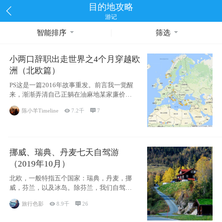
目的地攻略
游记
智能排序
筛选
小两口辞职出走世界之4个月穿越欧
洲（北欧篇）
PS这是一篇2016年故事重发。前言我一觉醒
来，渐渐弄清自己正躺在油麻地某家廉价宾
馆
陈小羊Timeline

7.2千

7
挪威、瑞典、丹麦七天自驾游
（2019年10月）
北欧，一般特指五个国家：瑞典，丹麦，挪
威，芬兰，以及冰岛。除芬兰，我们自驾游
了其中4
旅行色影

8.9千

26