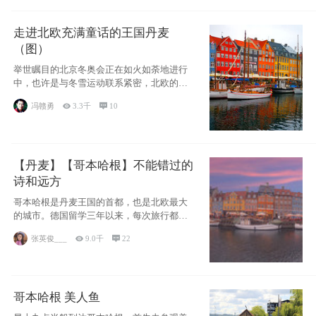
走进北欧充满童话的王国丹麦
（图）
举世瞩目的北京冬奥会正在如火如荼地进行
中，也许是与冬雪运动联系紧密，北欧的一
些国家因
冯赣勇

3.3千

10
【丹麦】【哥本哈根】不能错过的
诗和远方
哥本哈根是丹麦王国的首都，也是北欧最大
的城市。德国留学三年以来，每次旅行都是
一路向南，在内陆生活久了
张英俊___

9.0千

22
哥本哈根 美人鱼