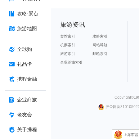
攻略·景点
旅游资讯
旅游地图
宾馆索引
攻略索引
机票索引
网站导航
全球购
旅游索引
邮轮索引
企业差旅索引
礼品卡
携程金融
Copyright©
19
企业商旅
沪公网备310105020
老友会
关于携程
上海市监