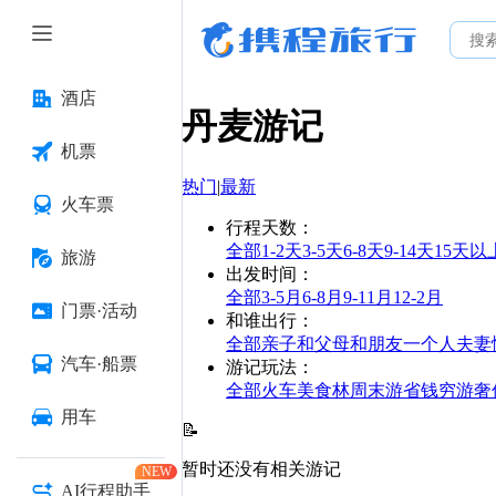
酒店
丹麦
游记
机票
热门
|
最新
火车票
行程天数
：
全部
1-2天
3-5天
6-8天
9-14天
15天以
旅游
出发时间
：
全部
3-5月
6-8月
9-11月
12-2月
门票·活动
和谁出行
：
全部
亲子
和父母
和朋友
一个人
夫妻
汽车·船票
游记玩法
：
全部
火车
美食林
周末游
省钱
穷游
奢
用车
📝
暂时还没有相关游记
NEW
AI行程助手