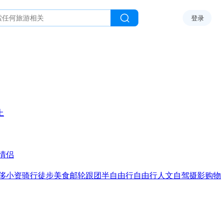
登录
上
情侣
侈
小资
骑行
徒步
美食
邮轮
跟团
半自由行
自由行
人文
自驾
摄影
购物