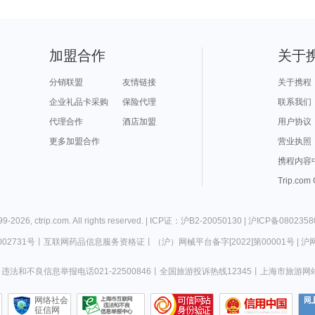
加盟合作
关于
分销联盟
友情链接
关于携程
企业礼品卡采购
保险代理
联系我们
代理合作
酒店加盟
用户协议
更多加盟合作
营业执照
携程内容
Trip.com
99-
2026
,
ctrip.com
. All rights reserved. |
ICP证：沪B2-20050130
|
沪ICP备0802358
02731号
丨
互联网药品信息服务资格证
丨
（沪）网械平台备字[2022]第00001号
|
沪网
违法和不良信息举报电话021-22500846
丨
全国旅游投诉热线12345
丨
上海市旅游网
网络社会
征信网