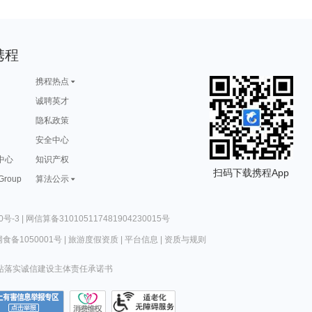
携程
携程热点
诚聘英才
隐私政策
安全中心
中心
知识产权
扫码下载携程App
 Group
算法公示
0号-3
|
网信算备310105117481904230015号
食备1050001号
|
旅游度假资质
|
平台信息
|
资质与规则
站落实诚信建设主体责任承诺书