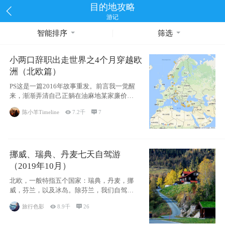
目的地攻略
游记
智能排序
筛选
小两口辞职出走世界之4个月穿越欧
洲（北欧篇）
PS这是一篇2016年故事重发。前言我一觉醒
来，渐渐弄清自己正躺在油麻地某家廉价宾
馆
陈小羊Timeline

7.2千

7
挪威、瑞典、丹麦七天自驾游
（2019年10月）
北欧，一般特指五个国家：瑞典，丹麦，挪
威，芬兰，以及冰岛。除芬兰，我们自驾游
了其中4
旅行色影

8.9千

26