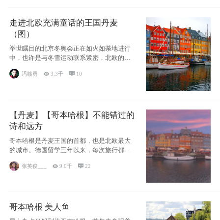
走进北欧充满童话的王国丹麦
（图）
举世瞩目的北京冬奥会正在如火如荼地进行
中，也许是与冬雪运动联系紧密，北欧的一
些国家因
冯赣勇

3.3千

10
【丹麦】【哥本哈根】不能错过的
诗和远方
哥本哈根是丹麦王国的首都，也是北欧最大
的城市。德国留学三年以来，每次旅行都是
一路向南，在内陆生活久了
张英俊___

9.0千

22
哥本哈根 美人鱼