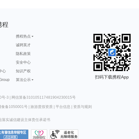
携程
携程热点
诚聘英才
隐私政策
安全中心
中心
知识产权
扫码下载携程App
 Group
算法公示
0号-3
|
网信算备310105117481904230015号
食备1050001号
|
旅游度假资质
|
平台信息
|
资质与规则
站落实诚信建设主体责任承诺书