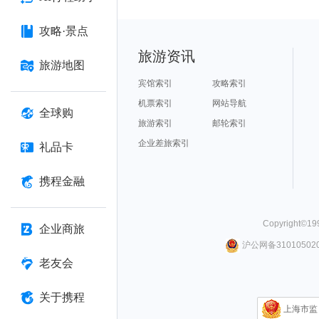
攻略·景点
旅游资讯
旅游地图
宾馆索引
攻略索引
机票索引
网站导航
全球购
旅游索引
邮轮索引
企业差旅索引
礼品卡
携程金融
Copyright©
19
企业商旅
沪公网备310105020
老友会
关于携程
上海市监