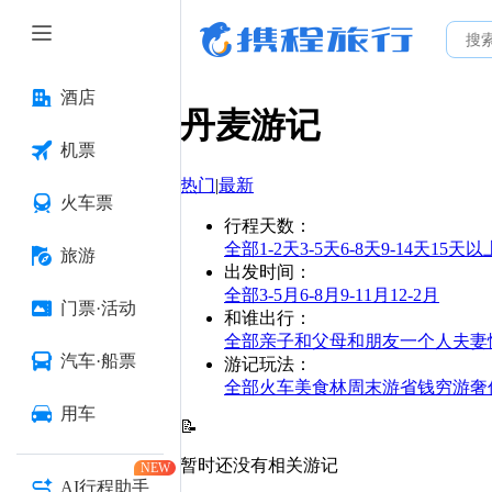
酒店
丹麦
游记
机票
热门
|
最新
火车票
行程天数
：
全部
1-2天
3-5天
6-8天
9-14天
15天以
旅游
出发时间
：
全部
3-5月
6-8月
9-11月
12-2月
门票·活动
和谁出行
：
全部
亲子
和父母
和朋友
一个人
夫妻
汽车·船票
游记玩法
：
全部
火车
美食林
周末游
省钱
穷游
奢
用车
📝
暂时还没有相关游记
NEW
AI行程助手