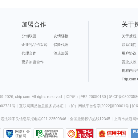
加盟合作
关于
分销联盟
友情链接
关于携程
企业礼品卡采购
保险代理
联系我们
代理合作
酒店加盟
用户协议
更多加盟合作
营业执照
携程内容
Trip.com
99-
2026
,
ctrip.com
. All rights reserved. |
ICP证：沪B2-20050130
|
沪ICP备0802358
02731号
丨
互联网药品信息服务资格证
丨
（沪）网械平台备字[2022]第00001号
|
沪网
违法和不良信息举报电话021-22500846
丨
全国旅游投诉热线12345
丨
上海市旅游网
网络社会
征信网