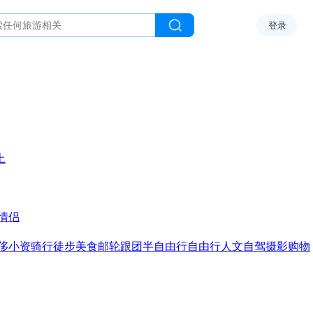
登录
上
情侣
侈
小资
骑行
徒步
美食
邮轮
跟团
半自由行
自由行
人文
自驾
摄影
购物