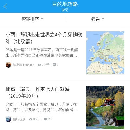
目的地攻略
游记
智能排序
筛选
小两口辞职出走世界之4个月穿越欧
洲（北欧篇）
PS这是一篇2016年故事重发。前言我一觉醒
来，渐渐弄清自己正躺在油麻地某家廉价宾
馆
陈小羊Timeline

7.2千

7
挪威、瑞典、丹麦七天自驾游
（2019年10月）
北欧，一般特指五个国家：瑞典，丹麦，挪
威，芬兰，以及冰岛。除芬兰，我们自驾游
了其中4
旅行色影

8.9千

26