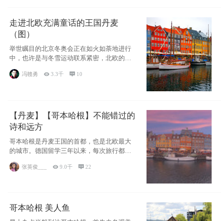
走进北欧充满童话的王国丹麦
（图）
举世瞩目的北京冬奥会正在如火如荼地进行
中，也许是与冬雪运动联系紧密，北欧的一
些国家因
冯赣勇

3.3千

10
【丹麦】【哥本哈根】不能错过的
诗和远方
哥本哈根是丹麦王国的首都，也是北欧最大
的城市。德国留学三年以来，每次旅行都是
一路向南，在内陆生活久了
张英俊___

9.0千

22
哥本哈根 美人鱼