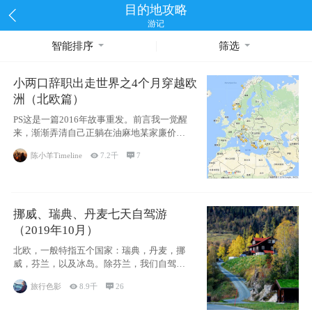
目的地攻略
游记
智能排序
筛选
小两口辞职出走世界之4个月穿越欧
洲（北欧篇）
PS这是一篇2016年故事重发。前言我一觉醒
来，渐渐弄清自己正躺在油麻地某家廉价宾
馆
陈小羊Timeline

7.2千

7
挪威、瑞典、丹麦七天自驾游
（2019年10月）
北欧，一般特指五个国家：瑞典，丹麦，挪
威，芬兰，以及冰岛。除芬兰，我们自驾游
了其中4
旅行色影

8.9千

26