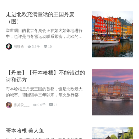
走进北欧充满童话的王国丹麦
（图）
举世瞩目的北京冬奥会正在如火如荼地进行
中，也许是与冬雪运动联系紧密，北欧的一
些国家因
冯赣勇

3.3千

10
【丹麦】【哥本哈根】不能错过的
诗和远方
哥本哈根是丹麦王国的首都，也是北欧最大
的城市。德国留学三年以来，每次旅行都是
一路向南，在内陆生活久了
张英俊___

9.0千

22
哥本哈根 美人鱼