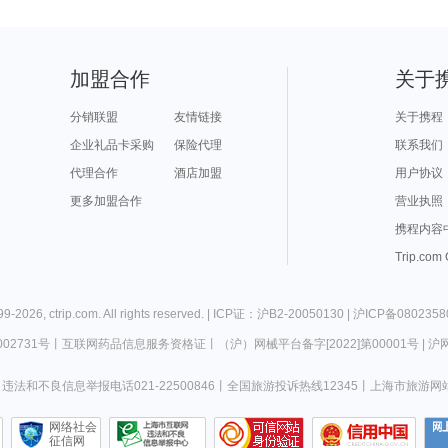
加盟合作
关于
分销联盟
友情链接
关于携程
企业礼品卡采购
保险代理
联系我们
代理合作
酒店加盟
用户协议
更多加盟合作
营业执照
携程内容
Trip.com
99-
2026
,
ctrip.com
. All rights reserved. |
ICP证：沪B2-20050130
|
沪ICP备0802358
02731号
丨
互联网药品信息服务资格证
丨
（沪）网械平台备字[2022]第00001号
|
沪网
违法和不良信息举报电话021-22500846
丨
全国旅游投诉热线12345
丨
上海市旅游网
网络社会
征信网