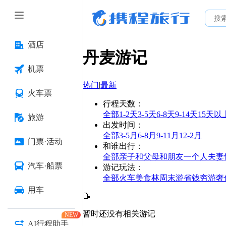
酒店
丹麦
游记
机票
热门
|
最新
火车票
行程天数
：
全部
1-2天
3-5天
6-8天
9-14天
15天以
旅游
出发时间
：
全部
3-5月
6-8月
9-11月
12-2月
门票·活动
和谁出行
：
全部
亲子
和父母
和朋友
一个人
夫妻
汽车·船票
游记玩法
：
全部
火车
美食林
周末游
省钱
穷游
奢
用车
📝
暂时还没有相关游记
NEW
AI行程助手