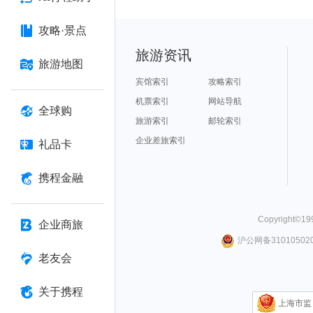
攻略·景点
旅游资讯
旅游地图
宾馆索引
攻略索引
机票索引
网站导航
全球购
旅游索引
邮轮索引
企业差旅索引
礼品卡
携程金融
Copyright©
19
企业商旅
沪公网备310105020
老友会
关于携程
上海市监