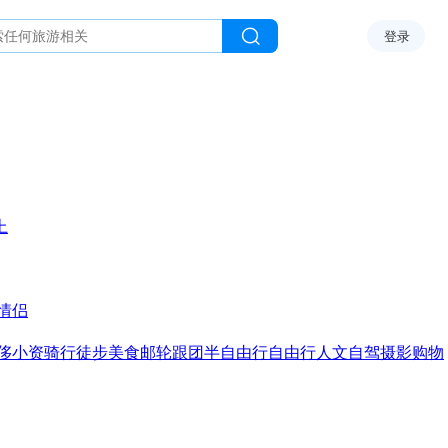
登录
上
情侣
侈
小资
骑行
徒步
美食
邮轮
跟团
半自由行
自由行
人文
自驾
摄影
购物