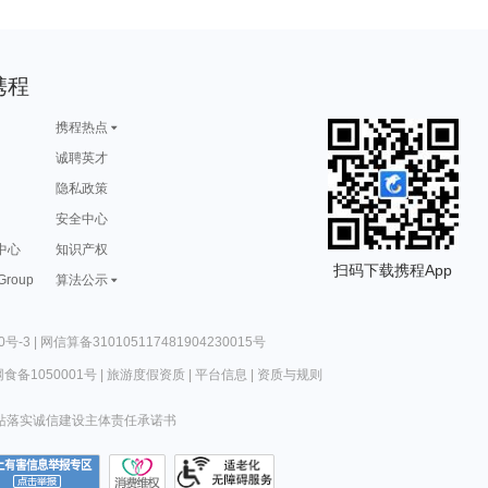
携程
携程热点
诚聘英才
隐私政策
安全中心
中心
知识产权
扫码下载携程App
 Group
算法公示
0号-3
|
网信算备310105117481904230015号
食备1050001号
|
旅游度假资质
|
平台信息
|
资质与规则
站落实诚信建设主体责任承诺书