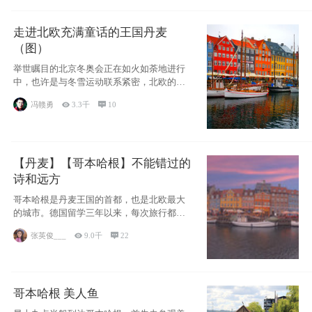
走进北欧充满童话的王国丹麦
（图）
举世瞩目的北京冬奥会正在如火如荼地进行
中，也许是与冬雪运动联系紧密，北欧的一
些国家因
冯赣勇

3.3千

10
【丹麦】【哥本哈根】不能错过的
诗和远方
哥本哈根是丹麦王国的首都，也是北欧最大
的城市。德国留学三年以来，每次旅行都是
一路向南，在内陆生活久了
张英俊___

9.0千

22
哥本哈根 美人鱼