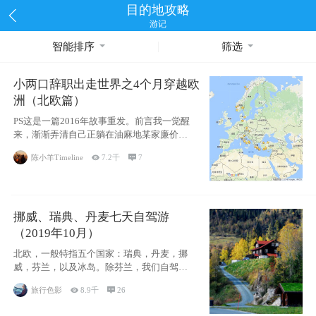
目的地攻略
游记
智能排序
筛选
小两口辞职出走世界之4个月穿越欧
洲（北欧篇）
PS这是一篇2016年故事重发。前言我一觉醒
来，渐渐弄清自己正躺在油麻地某家廉价宾
馆
陈小羊Timeline

7.2千

7
挪威、瑞典、丹麦七天自驾游
（2019年10月）
北欧，一般特指五个国家：瑞典，丹麦，挪
威，芬兰，以及冰岛。除芬兰，我们自驾游
了其中4
旅行色影

8.9千

26