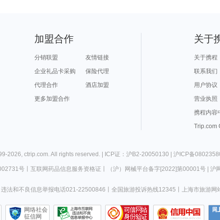
加盟合作
关于
分销联盟
友情链接
关于携程
企业礼品卡采购
保险代理
联系我们
代理合作
酒店加盟
用户协议
更多加盟合作
营业执照
携程内容
Trip.com
99-
2026
,
ctrip.com
. All rights reserved. |
ICP证：沪B2-20050130
|
沪ICP备0802358
02731号
丨
互联网药品信息服务资格证
丨
（沪）网械平台备字[2022]第00001号
|
沪网
违法和不良信息举报电话021-22500846
丨
全国旅游投诉热线12345
丨
上海市旅游网
网络社会
征信网