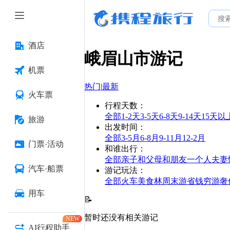
酒店
峨眉山市
游记
机票
热门
|
最新
火车票
行程天数
：
全部
1-2天
3-5天
6-8天
9-14天
15天以
旅游
出发时间
：
全部
3-5月
6-8月
9-11月
12-2月
门票·活动
和谁出行
：
全部
亲子
和父母
和朋友
一个人
夫妻
汽车·船票
游记玩法
：
全部
火车
美食林
周末游
省钱
穷游
奢
用车
📝
暂时还没有相关游记
NEW
AI行程助手