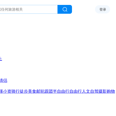
登录
上
情侣
侈
小资
骑行
徒步
美食
邮轮
跟团
半自由行
自由行
人文
自驾
摄影
购物