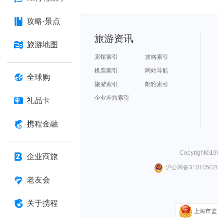
攻略·景点
旅游资讯
旅游地图
宾馆索引
攻略索引
机票索引
网站导航
全球购
旅游索引
邮轮索引
企业差旅索引
礼品卡
携程金融
Copyright©
19
企业商旅
沪公网备310105020
老友会
关于携程
上海市监