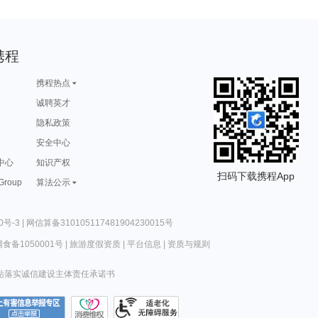
携程
携程热点
诚聘英才
隐私政策
安全中心
中心
知识产权
扫码下载携程App
 Group
算法公示
0号-3
|
网信算备310105117481904230015号
食备1050001号
|
旅游度假资质
|
平台信息
|
资质与规则
站落实诚信建设主体责任承诺书