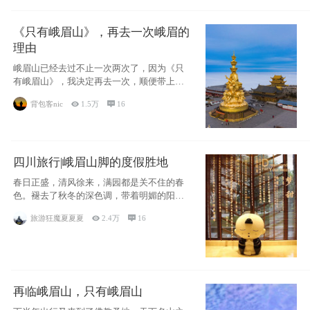
《只有峨眉山》，再去一次峨眉的
理由
峨眉山已经去过不止一次两次了，因为《只
有峨眉山》，我决定再去一次，顺便带上我
的女儿。
背包客nic

1.5万

16
四川旅行|峨眉山脚的度假胜地
春日正盛，清风徐来，满园都是关不住的春
色。褪去了秋冬的深色调，带着明媚的阳
光，嫩绿的
旅游狂魔夏夏夏

2.4万

16
再临峨眉山，只有峨眉山