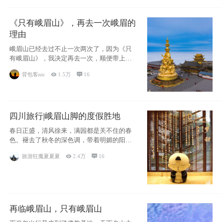
《只有峨眉山》，再去一次峨眉的
理由
峨眉山已经去过不止一次两次了，因为《只
有峨眉山》，我决定再去一次，顺便带上我
的女儿。
背包客nic

1.5万

16
四川旅行|峨眉山脚的度假胜地
春日正盛，清风徐来，满园都是关不住的春
色。褪去了秋冬的深色调，带着明媚的阳
光，嫩绿的
旅游狂魔夏夏夏

2.4万

16
再临峨眉山，只有峨眉山