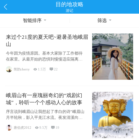
目的地攻略
游记
智能排序
筛选
来过个21度的夏天吧~避暑圣地峨眉
山
今年因为疫情原因。基本大家除了工作都待
在家里。从最开始的恐惧到慢慢适应隔离的
生活~看
简韵cherry

1.5万

22
峨眉山有一座瑰丽奇幻的“戏剧幻
城”，聆听一个个感动人心的故事
序言说到峨眉山让我想起了李白的诗“峨眉山
月半轮秋，影入平羌江水流。夜发清溪向三
峡，思
唐伯虎2012

9.5万

19