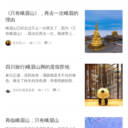
《只有峨眉山》，再去一次峨眉的
理由
峨眉山已经去过不止一次两次了，因为《只
有峨眉山》，我决定再去一次，顺便带上我
的女儿。
背包客nic

1.5万

16
四川旅行|峨眉山脚的度假胜地
春日正盛，清风徐来，满园都是关不住的春
色。褪去了秋冬的深色调，带着明媚的阳
光，嫩绿的
旅游狂魔夏夏夏

2.4万

16
再临峨眉山，只有峨眉山