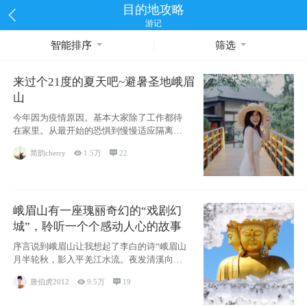
目的地攻略
游记
智能排序
筛选
来过个21度的夏天吧~避暑圣地峨眉
山
今年因为疫情原因。基本大家除了工作都待
在家里。从最开始的恐惧到慢慢适应隔离的
生活~看
简韵cherry

1.5万

22
峨眉山有一座瑰丽奇幻的“戏剧幻
城”，聆听一个个感动人心的故事
序言说到峨眉山让我想起了李白的诗“峨眉山
月半轮秋，影入平羌江水流。夜发清溪向三
峡，思
唐伯虎2012

9.5万

19