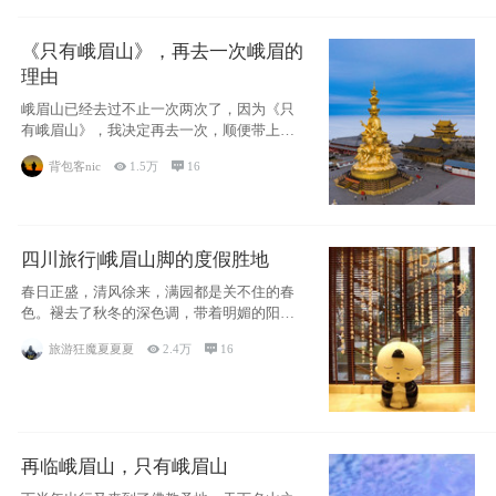
《只有峨眉山》，再去一次峨眉的
理由
峨眉山已经去过不止一次两次了，因为《只
有峨眉山》，我决定再去一次，顺便带上我
的女儿。
背包客nic

1.5万

16
四川旅行|峨眉山脚的度假胜地
春日正盛，清风徐来，满园都是关不住的春
色。褪去了秋冬的深色调，带着明媚的阳
光，嫩绿的
旅游狂魔夏夏夏

2.4万

16
再临峨眉山，只有峨眉山