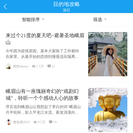
目的地攻略
游记
智能排序
筛选
来过个21度的夏天吧~避暑圣地峨眉
山
今年因为疫情原因。基本大家除了工作都待
在家里。从最开始的恐惧到慢慢适应隔离的
生活~看
简韵cherry

1.5万

22
峨眉山有一座瑰丽奇幻的“戏剧幻
城”，聆听一个个感动人心的故事
序言说到峨眉山让我想起了李白的诗“峨眉山
月半轮秋，影入平羌江水流。夜发清溪向三
峡，思
唐伯虎2012

9.5万

19