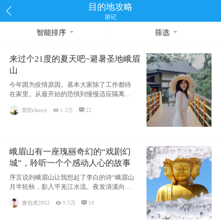
目的地攻略
游记
智能排序
筛选
来过个21度的夏天吧~避暑圣地峨眉
山
今年因为疫情原因。基本大家除了工作都待
在家里。从最开始的恐惧到慢慢适应隔离的
生活~看
简韵cherry

1.5万

22
峨眉山有一座瑰丽奇幻的“戏剧幻
城”，聆听一个个感动人心的故事
序言说到峨眉山让我想起了李白的诗“峨眉山
月半轮秋，影入平羌江水流。夜发清溪向三
峡，思
唐伯虎2012

9.5万

19