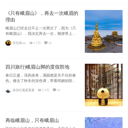
《只有峨眉山》，再去一次峨眉的
理由
峨眉山已经去过不止一次两次了，因为《只
有峨眉山》，我决定再去一次，顺便带上我
的女儿。
背包客nic

1.5万

16
四川旅行|峨眉山脚的度假胜地
春日正盛，清风徐来，满园都是关不住的春
色。褪去了秋冬的深色调，带着明媚的阳
光，嫩绿的
旅游狂魔夏夏夏

2.4万

16
再临峨眉山，只有峨眉山