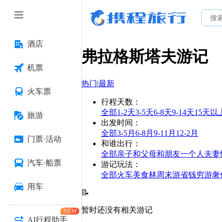
酒店
弗拉格斯塔夫
游记
机票
热门
|
最新
火车票
行程天数
：
全部
1-2天
3-5天
6-8天
9-14天
15天以
旅游
出发时间
：
全部
3-5月
6-8月
9-11月
12-2月
门票·活动
和谁出行
：
全部
亲子
和父母
和朋友
一个人
夫妻
汽车·船票
游记玩法
：
全部
火车
美食林
周末游
省钱
穷游
奢
用车
📝
暂时还没有相关游记
NEW
AI行程助手