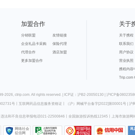
加盟合作
关于
分销联盟
友情链接
关于携程
企业礼品卡采购
保险代理
联系我们
代理合作
酒店加盟
用户协议
更多加盟合作
营业执照
携程内容
Trip.com
99-
2026
,
ctrip.com
. All rights reserved. |
ICP证：沪B2-20050130
|
沪ICP备0802358
02731号
丨
互联网药品信息服务资格证
丨
（沪）网械平台备字[2022]第00001号
|
沪网
违法和不良信息举报电话021-22500846
丨
全国旅游投诉热线12345
丨
上海市旅游网
网络社会
征信网