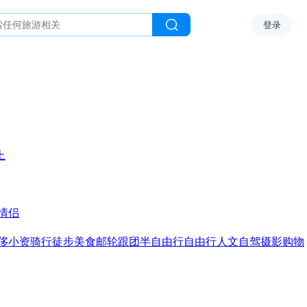
登录
上
情侣
侈
小资
骑行
徒步
美食
邮轮
跟团
半自由行
自由行
人文
自驾
摄影
购物