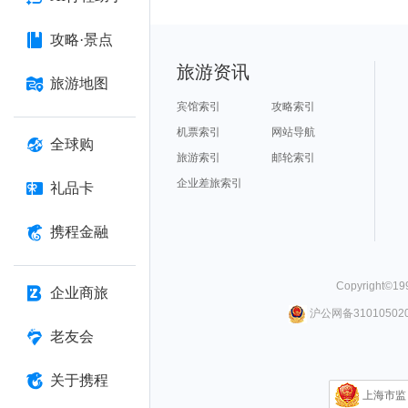
攻略·景点
旅游资讯
旅游地图
宾馆索引
攻略索引
机票索引
网站导航
全球购
旅游索引
邮轮索引
企业差旅索引
礼品卡
携程金融
Copyright©
19
企业商旅
沪公网备310105020
老友会
关于携程
上海市监