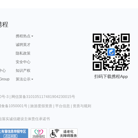
携程
携程热点
诚聘英才
隐私政策
安全中心
中心
知识产权
扫码下载携程App
 Group
算法公示
0号-3
|
网信算备310105117481904230015号
食备1050001号
|
旅游度假资质
|
平台信息
|
资质与规则
站落实诚信建设主体责任承诺书