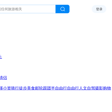
登录
上
情侣
侈
小资
骑行
徒步
美食
邮轮
跟团
半自由行
自由行
人文
自驾
摄影
购物