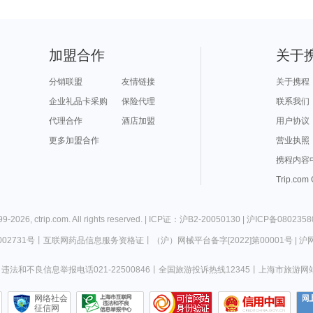
加盟合作
关于
分销联盟
友情链接
关于携程
企业礼品卡采购
保险代理
联系我们
代理合作
酒店加盟
用户协议
更多加盟合作
营业执照
携程内容
Trip.com
99-
2026
,
ctrip.com
. All rights reserved. |
ICP证：沪B2-20050130
|
沪ICP备0802358
02731号
丨
互联网药品信息服务资格证
丨
（沪）网械平台备字[2022]第00001号
|
沪网
违法和不良信息举报电话021-22500846
丨
全国旅游投诉热线12345
丨
上海市旅游网
网络社会
征信网