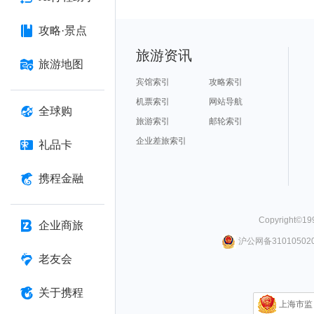
攻略·景点
旅游资讯
旅游地图
宾馆索引
攻略索引
机票索引
网站导航
全球购
旅游索引
邮轮索引
企业差旅索引
礼品卡
携程金融
Copyright©
19
企业商旅
沪公网备310105020
老友会
关于携程
上海市监