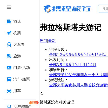
酒店
弗拉格斯塔夫
游记
机票
热门
|
最新
火车票
行程天数
：
全部
1-2天
3-5天
6-8天
9-14天
15天以
旅游
出发时间
：
全部
3-5月
6-8月
9-11月
12-2月
门票·活动
和谁出行
：
全部
亲子
和父母
和朋友
一个人
夫妻
汽车·船票
游记玩法
：
全部
火车
美食林
周末游
省钱
穷游
奢
用车
📝
暂时还没有相关游记
NEW
AI行程助手