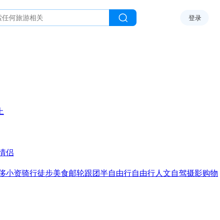
登录
上
情侣
侈
小资
骑行
徒步
美食
邮轮
跟团
半自由行
自由行
人文
自驾
摄影
购物