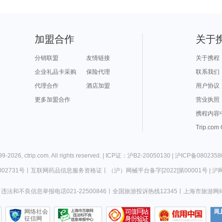
加盟合作
关于
分销联盟
友情链接
关于携程
企业礼品卡采购
保险代理
联系我们
代理合作
酒店加盟
用户协议
更多加盟合作
营业执照
携程内容
Trip.com
99-
2026
,
ctrip.com
. All rights reserved. |
ICP证：沪B2-20050130
|
沪ICP备0802358
02731号
丨
互联网药品信息服务资格证
丨
（沪）网械平台备字[2022]第00001号
|
沪网
违法和不良信息举报电话021-22500846
丨
全国旅游投诉热线12345
丨
上海市旅游网
网络社会
征信网