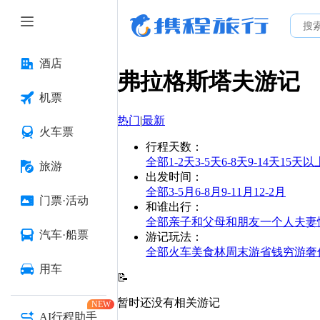
酒店
弗拉格斯塔夫
游记
机票
热门
|
最新
火车票
行程天数
：
全部
1-2天
3-5天
6-8天
9-14天
15天以
旅游
出发时间
：
全部
3-5月
6-8月
9-11月
12-2月
门票·活动
和谁出行
：
全部
亲子
和父母
和朋友
一个人
夫妻
汽车·船票
游记玩法
：
全部
火车
美食林
周末游
省钱
穷游
奢
用车
📝
暂时还没有相关游记
NEW
AI行程助手