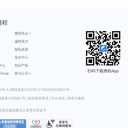
携程
携程热点
诚聘英才
隐私政策
安全中心
中心
知识产权
扫码下载携程App
 Group
算法公示
0号-3
|
网信算备310105117481904230015号
食备1050001号
|
旅游度假资质
|
平台信息
|
资质与规则
站落实诚信建设主体责任承诺书