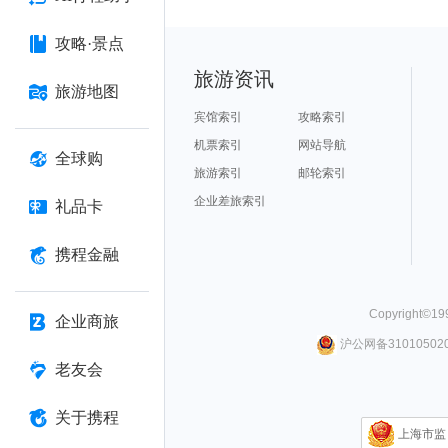
攻略·景点
旅游资讯
旅游地图
宾馆索引
攻略索引
机票索引
网站导航
全球购
旅游索引
邮轮索引
企业差旅索引
礼品卡
携程金融
Copyright©
19
企业商旅
沪公网备310105020
老友会
关于携程
上海市监