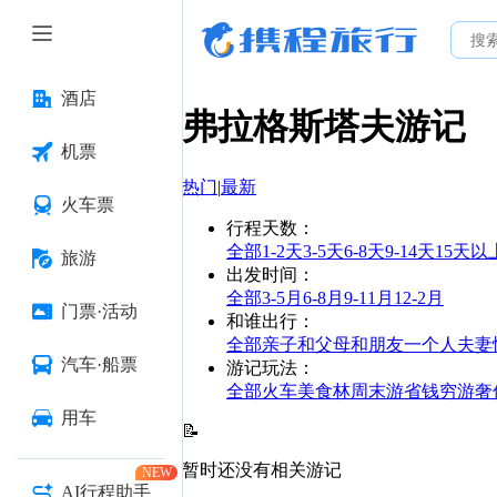
酒店
弗拉格斯塔夫
游记
机票
热门
|
最新
火车票
行程天数
：
全部
1-2天
3-5天
6-8天
9-14天
15天以
旅游
出发时间
：
全部
3-5月
6-8月
9-11月
12-2月
门票·活动
和谁出行
：
全部
亲子
和父母
和朋友
一个人
夫妻
汽车·船票
游记玩法
：
全部
火车
美食林
周末游
省钱
穷游
奢
用车
📝
暂时还没有相关游记
NEW
AI行程助手