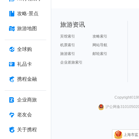
攻略·景点
旅游资讯
旅游地图
宾馆索引
攻略索引
机票索引
网站导航
全球购
旅游索引
邮轮索引
企业差旅索引
礼品卡
携程金融
Copyright©
19
企业商旅
沪公网备310105020
老友会
关于携程
上海市监