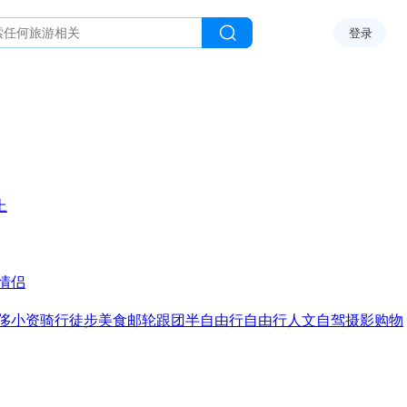
登录
上
情侣
侈
小资
骑行
徒步
美食
邮轮
跟团
半自由行
自由行
人文
自驾
摄影
购物