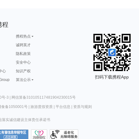
携程
携程热点
诚聘英才
隐私政策
安全中心
中心
知识产权
扫码下载携程App
 Group
算法公示
0号-3
|
网信算备310105117481904230015号
食备1050001号
|
旅游度假资质
|
平台信息
|
资质与规则
站落实诚信建设主体责任承诺书