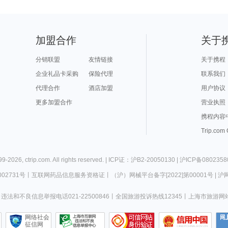
加盟合作
关于
分销联盟
友情链接
关于携程
企业礼品卡采购
保险代理
联系我们
代理合作
酒店加盟
用户协议
更多加盟合作
营业执照
携程内容
Trip.com
99-
2026
,
ctrip.com
. All rights reserved. |
ICP证：沪B2-20050130
|
沪ICP备0802358
02731号
丨
互联网药品信息服务资格证
丨
（沪）网械平台备字[2022]第00001号
|
沪网
违法和不良信息举报电话021-22500846
丨
全国旅游投诉热线12345
丨
上海市旅游网
网络社会
征信网