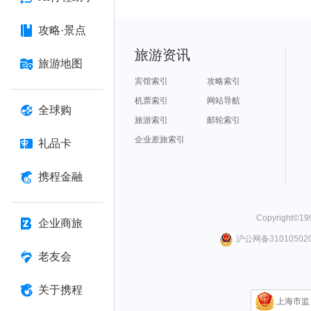
攻略·景点
旅游资讯
旅游地图
宾馆索引
攻略索引
机票索引
网站导航
全球购
旅游索引
邮轮索引
企业差旅索引
礼品卡
携程金融
Copyright©
19
企业商旅
沪公网备310105020
老友会
关于携程
上海市监