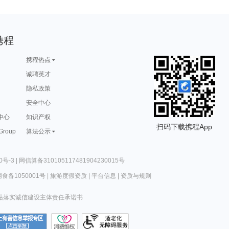
携程
携程热点
诚聘英才
隐私政策
安全中心
中心
知识产权
扫码下载携程App
 Group
算法公示
0号-3
|
网信算备310105117481904230015号
食备1050001号
|
旅游度假资质
|
平台信息
|
资质与规则
站落实诚信建设主体责任承诺书