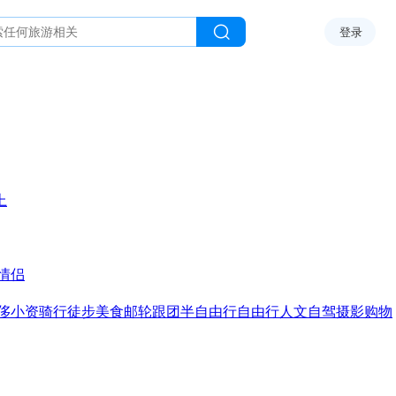
登录
上
情侣
侈
小资
骑行
徒步
美食
邮轮
跟团
半自由行
自由行
人文
自驾
摄影
购物