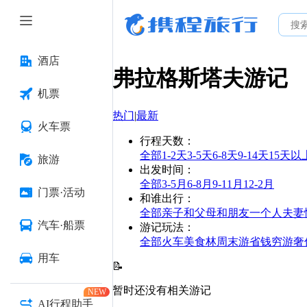
酒店
弗拉格斯塔夫
游记
机票
热门
|
最新
火车票
行程天数
：
全部
1-2天
3-5天
6-8天
9-14天
15天以
旅游
出发时间
：
全部
3-5月
6-8月
9-11月
12-2月
门票·活动
和谁出行
：
全部
亲子
和父母
和朋友
一个人
夫妻
汽车·船票
游记玩法
：
全部
火车
美食林
周末游
省钱
穷游
奢
用车
📝
暂时还没有相关游记
NEW
AI行程助手