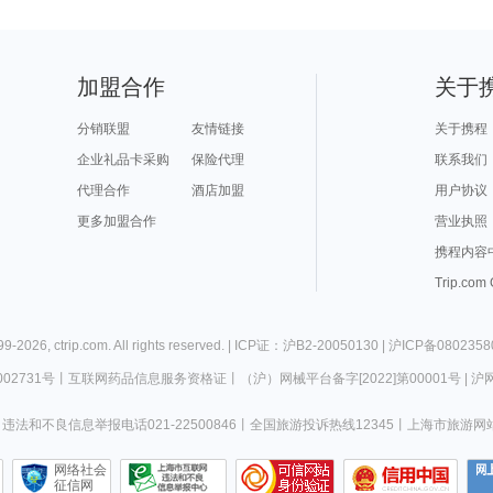
加盟合作
关于
分销联盟
友情链接
关于携程
企业礼品卡采购
保险代理
联系我们
代理合作
酒店加盟
用户协议
更多加盟合作
营业执照
携程内容
Trip.com
99-
2026
,
ctrip.com
. All rights reserved. |
ICP证：沪B2-20050130
|
沪ICP备0802358
02731号
丨
互联网药品信息服务资格证
丨
（沪）网械平台备字[2022]第00001号
|
沪网
违法和不良信息举报电话021-22500846
丨
全国旅游投诉热线12345
丨
上海市旅游网
网络社会
征信网