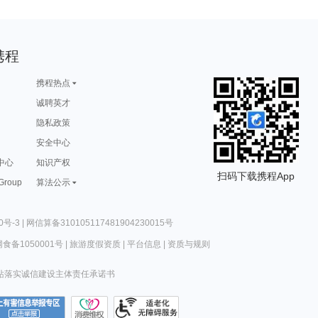
携程
携程热点
诚聘英才
隐私政策
安全中心
中心
知识产权
扫码下载携程App
 Group
算法公示
0号-3
|
网信算备310105117481904230015号
食备1050001号
|
旅游度假资质
|
平台信息
|
资质与规则
站落实诚信建设主体责任承诺书