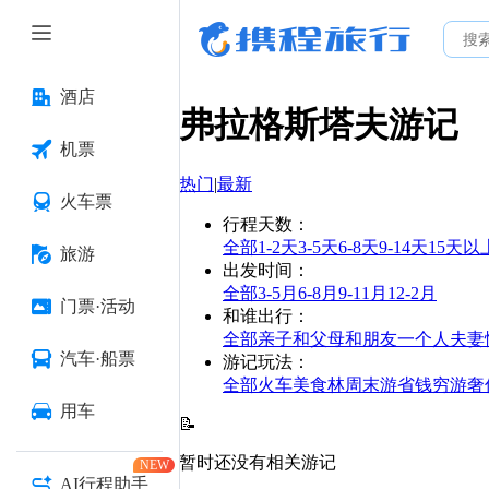
酒店
弗拉格斯塔夫
游记
机票
热门
|
最新
火车票
行程天数
：
全部
1-2天
3-5天
6-8天
9-14天
15天以
旅游
出发时间
：
全部
3-5月
6-8月
9-11月
12-2月
门票·活动
和谁出行
：
全部
亲子
和父母
和朋友
一个人
夫妻
汽车·船票
游记玩法
：
全部
火车
美食林
周末游
省钱
穷游
奢
用车
📝
暂时还没有相关游记
NEW
AI行程助手