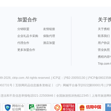
加盟合作
关于
分销联盟
友情链接
关于携程
企业礼品卡采购
保险代理
联系我们
代理合作
酒店加盟
用户协议
更多加盟合作
营业执照
携程内容
Trip.com
99-
2026
,
ctrip.com
. All rights reserved. |
ICP证：沪B2-20050130
|
沪ICP备0802358
02731号
丨
互联网药品信息服务资格证
丨
（沪）网械平台备字[2022]第00001号
|
沪网
违法和不良信息举报电话021-22500846
丨
全国旅游投诉热线12345
丨
上海市旅游网
网络社会
征信网