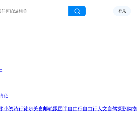
登录
上
情侣
侈
小资
骑行
徒步
美食
邮轮
跟团
半自由行
自由行
人文
自驾
摄影
购物