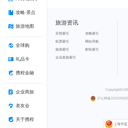
攻略·景点
旅游资讯
旅游地图
宾馆索引
攻略索引
机票索引
网站导航
全球购
旅游索引
邮轮索引
企业差旅索引
礼品卡
携程金融
Copyright©
19
企业商旅
沪公网备310105020
老友会
关于携程
上海市监