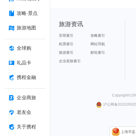
攻略·景点
旅游资讯
旅游地图
宾馆索引
攻略索引
机票索引
网站导航
全球购
旅游索引
邮轮索引
企业差旅索引
礼品卡
携程金融
Copyright©
19
企业商旅
沪公网备310105020
老友会
关于携程
上海市监