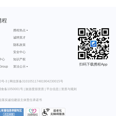
携程
携程热点
诚聘英才
隐私政策
安全中心
中心
知识产权
扫码下载携程App
 Group
算法公示
0号-3
|
网信算备310105117481904230015号
食备1050001号
|
旅游度假资质
|
平台信息
|
资质与规则
站落实诚信建设主体责任承诺书