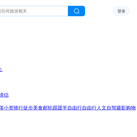
登录
上
情侣
侈
小资
骑行
徒步
美食
邮轮
跟团
半自由行
自由行
人文
自驾
摄影
购物