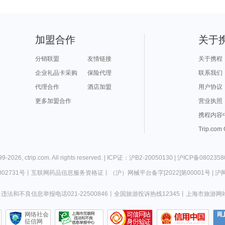
加盟合作
关于
分销联盟
友情链接
关于携程
企业礼品卡采购
保险代理
联系我们
代理合作
酒店加盟
用户协议
更多加盟合作
营业执照
携程内容
Trip.com
99-
2026
,
ctrip.com
. All rights reserved. |
ICP证：沪B2-20050130
|
沪ICP备0802358
02731号
丨
互联网药品信息服务资格证
丨
（沪）网械平台备字[2022]第00001号
|
沪网
违法和不良信息举报电话021-22500846
丨
全国旅游投诉热线12345
丨
上海市旅游网
网络社会
征信网