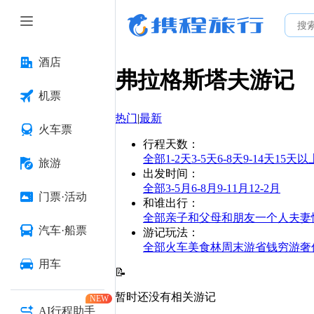
酒店
弗拉格斯塔夫
游记
机票
热门
|
最新
火车票
行程天数
：
全部
1-2天
3-5天
6-8天
9-14天
15天以
旅游
出发时间
：
全部
3-5月
6-8月
9-11月
12-2月
门票·活动
和谁出行
：
全部
亲子
和父母
和朋友
一个人
夫妻
汽车·船票
游记玩法
：
全部
火车
美食林
周末游
省钱
穷游
奢
用车
📝
暂时还没有相关游记
NEW
AI行程助手