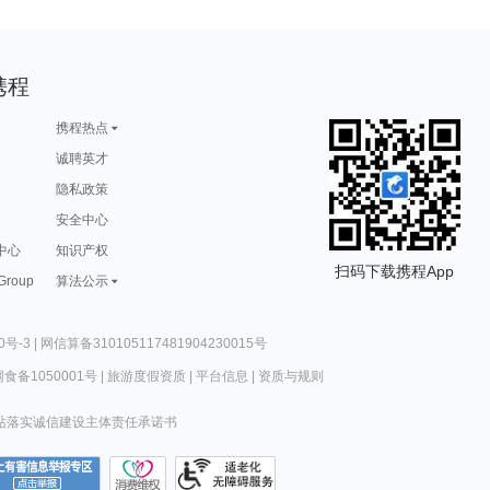
携程
携程热点
诚聘英才
隐私政策
安全中心
中心
知识产权
扫码下载携程App
 Group
算法公示
0号-3
|
网信算备310105117481904230015号
食备1050001号
|
旅游度假资质
|
平台信息
|
资质与规则
站落实诚信建设主体责任承诺书