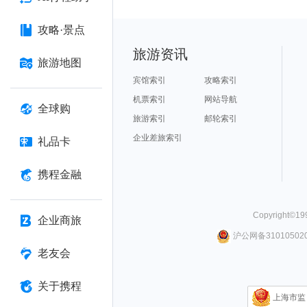
攻略·景点
旅游资讯
旅游地图
宾馆索引
攻略索引
机票索引
网站导航
全球购
旅游索引
邮轮索引
企业差旅索引
礼品卡
携程金融
Copyright©
19
企业商旅
沪公网备310105020
老友会
关于携程
上海市监