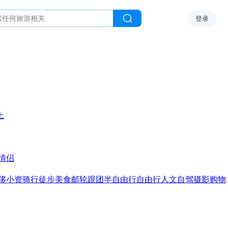
登录
上
情侣
侈
小资
骑行
徒步
美食
邮轮
跟团
半自由行
自由行
人文
自驾
摄影
购物