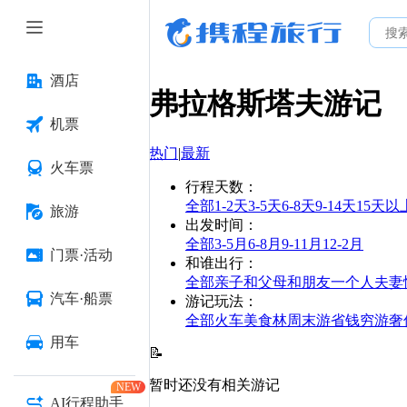
酒店
弗拉格斯塔夫
游记
机票
热门
|
最新
火车票
行程天数
：
全部
1-2天
3-5天
6-8天
9-14天
15天以
旅游
出发时间
：
全部
3-5月
6-8月
9-11月
12-2月
门票·活动
和谁出行
：
全部
亲子
和父母
和朋友
一个人
夫妻
汽车·船票
游记玩法
：
全部
火车
美食林
周末游
省钱
穷游
奢
用车
📝
暂时还没有相关游记
NEW
AI行程助手