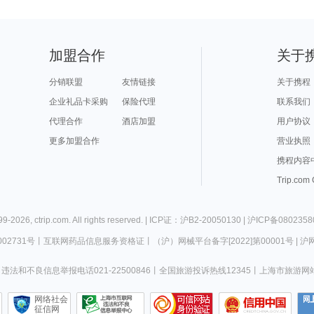
加盟合作
关于
分销联盟
友情链接
关于携程
企业礼品卡采购
保险代理
联系我们
代理合作
酒店加盟
用户协议
更多加盟合作
营业执照
携程内容
Trip.com
99-
2026
,
ctrip.com
. All rights reserved. |
ICP证：沪B2-20050130
|
沪ICP备0802358
02731号
丨
互联网药品信息服务资格证
丨
（沪）网械平台备字[2022]第00001号
|
沪网
违法和不良信息举报电话021-22500846
丨
全国旅游投诉热线12345
丨
上海市旅游网
网络社会
征信网