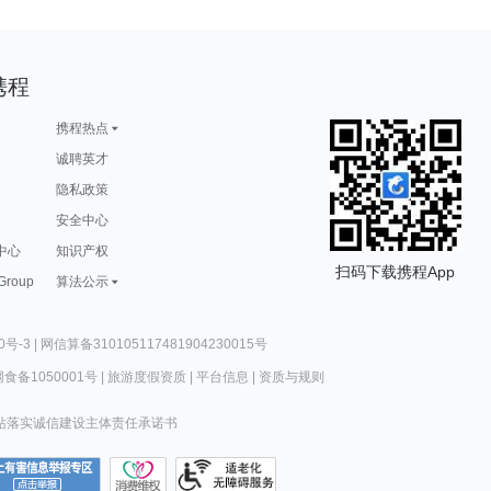
携程
携程热点
诚聘英才
隐私政策
安全中心
中心
知识产权
扫码下载携程App
 Group
算法公示
0号-3
|
网信算备310105117481904230015号
食备1050001号
|
旅游度假资质
|
平台信息
|
资质与规则
站落实诚信建设主体责任承诺书