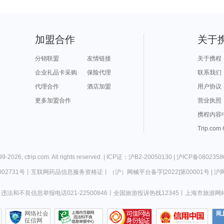
加盟合作
关于
分销联盟
友情链接
关于携程
企业礼品卡采购
保险代理
联系我们
代理合作
酒店加盟
用户协议
更多加盟合作
营业执照
携程内容
Trip.com
99-
2026
,
ctrip.com
. All rights reserved. |
ICP证：沪B2-20050130
|
沪ICP备0802358
02731号
丨
互联网药品信息服务资格证
丨
（沪）网械平台备字[2022]第00001号
|
沪网
违法和不良信息举报电话021-22500846
丨
全国旅游投诉热线12345
丨
上海市旅游网
网络社会
征信网