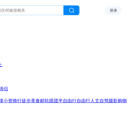
登录
上
情侣
侈
小资
骑行
徒步
美食
邮轮
跟团
半自由行
自由行
人文
自驾
摄影
购物