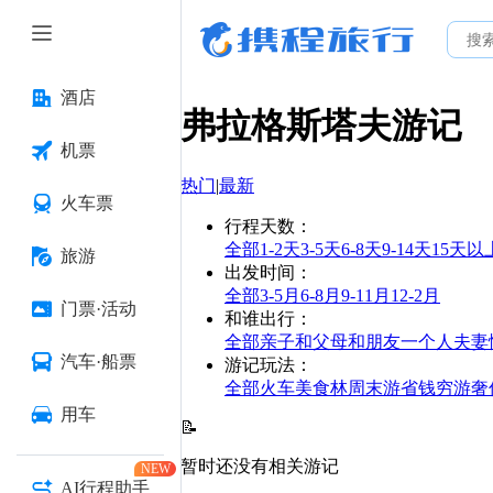
酒店
弗拉格斯塔夫
游记
机票
热门
|
最新
火车票
行程天数
：
全部
1-2天
3-5天
6-8天
9-14天
15天以
旅游
出发时间
：
全部
3-5月
6-8月
9-11月
12-2月
门票·活动
和谁出行
：
全部
亲子
和父母
和朋友
一个人
夫妻
汽车·船票
游记玩法
：
全部
火车
美食林
周末游
省钱
穷游
奢
用车
📝
暂时还没有相关游记
NEW
AI行程助手