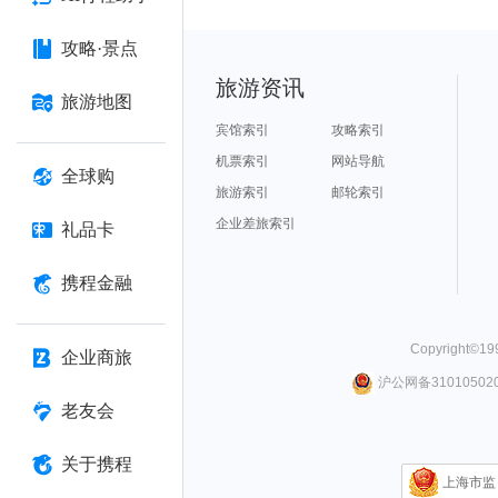
攻略·景点
旅游资讯
旅游地图
宾馆索引
攻略索引
机票索引
网站导航
全球购
旅游索引
邮轮索引
企业差旅索引
礼品卡
携程金融
Copyright©
19
企业商旅
沪公网备310105020
老友会
关于携程
上海市监